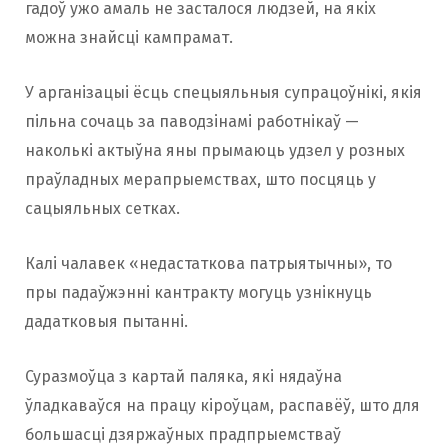
гадоў ужо амаль не засталося людзей, на якіх
можна знайсці кампрамат.
У арганізацыі ёсць спецыяльныя супрацоўнікі, якія
пільна сочаць за паводзінамі работнікаў —
наколькі актыўна яны прымаюць удзел у розных
праўладных мерапрыемствах, што посцяць у
сацыяльных сетках.
Калі чалавек «недастаткова патрыятычны», то
пры падаўжэнні кантракту могуць узнікнуць
дадатковыя пытанні.
Суразмоўца з картай паляка, які нядаўна
ўладкаваўся на працу кіроўцам, распавёў, што для
большасці дзяржаўных прадпрыемстваў