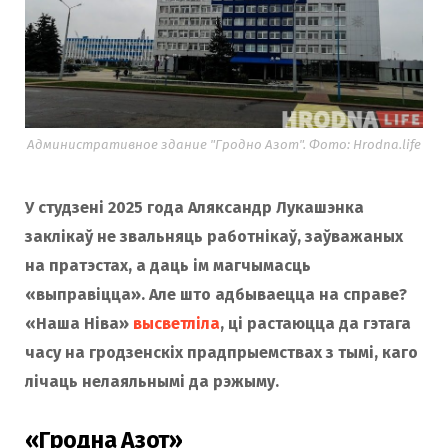
Административное здание "Гродно Азот". Фото: Hrodna.life
У студзені 2025 года Аляксандр Лукашэнка
заклікаў не звальняць работнікаў, заўважаных
на пратэстах, а даць ім магчымасць
«выправіцца». Але што адбываецца на справе?
«Наша Ніва»
высветліла
, ці растаюцца да гэтага
часу на гродзенскіх прадпрыемствах з тымі, каго
лічаць нелаяльнымі да рэжыму.
«Гродна Азот»