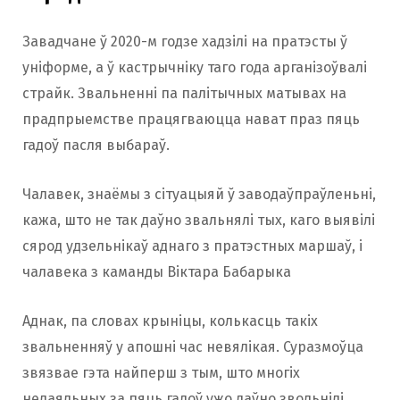
Завадчане ў 2020-м годзе хадзілі на пратэсты ў
уніформе, а ў кастрычніку таго года арганізоўвалі
страйк. Звальненні па палітычных матывах на
прадпрыемстве працягваюцца нават праз пяць
гадоў пасля выбараў.
Чалавек, знаёмы з сітуацыяй ў заводаўпраўленьні,
кажа, што не так даўно звальнялі тых, каго выявілі
сярод удзельнікаў аднаго з пратэстных маршаў, і
чалавека з каманды Віктара Бабарыка
Аднак, па словах крыніцы, колькасць такіх
звальненняў у апошні час невялікая. Суразмоўца
звязвае гэта найперш з тым, што многіх
нелаяльных за пяць гадоў ужо даўно звольнілі.