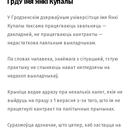
ГрДУ імя Янкі Купалы
У Гродзенскім дзяржаўным універсітэце імя Янкі
Купалы таксама працягваюць звальняць —
дакладней, не працягваюць кантракты —
недастаткова лаяльным выкладчыкам.
Па словах чалавека, знаёмага з сітуацыяй, гэтую
практыку не спыняюць нават нягледзячы на
недахоп выкладчыкаў.
Крыніца ведае адразу пра некалькіх калег, якія не
выйдуць на працу з 1 верасня з-за таго, што ім не
працягнулі кантракт па палітычных прычынах.
Суразмоўца адзначае, што цяпер, каб застацца на