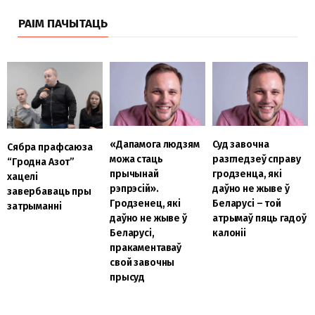
РАІМ ПАЧЫТАЦЬ
«Дапамога людзям
Суд завочна
Сябра прафсаюза
можа стаць
разгледзеў справу
“Гродна Азот”
прычынай
гродзенца, які
хацелі
рэпрэсій».
даўно не жыве ў
завербаваць пры
Гродзенец, які
Беларусі – той
затрыманні
даўно не жыве ў
атрымаў пяць гадоў
Беларусі,
калоніі
пракаментаваў
свой завочны
прысуд