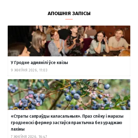
АПОШНІЯ ЗАПІСЫ
У Гродне адмянілі ўсе квізы
9 ЖНІЎНЯ 2026, 11:03
«Страты сапраўды каласальныя». Праз спёку і маразы
гродзенскі фермер застаўся практычна без ураджаю
лахіны
7 ЖНІЎНЯ 2026, 16:47