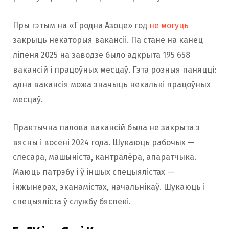
Пры гэтым на «Гродна Азоце» год
не могуць
закрыць некаторыя вакансіі. Па стане на канец
ліпеня 2025 на заводзе было адкрыта 195 658
вакансій і працоўных месцаў. Гэта розныя паняцці:
адна вакансія можа значыць некалькі працоўных
месцаў.
Практычна палова вакансій была не закрыта з
вясны і восені 2024 года. Шукаюць рабочых —
слесара, машыніста, кантралёра, апаратчыка.
Маюць патрэбу і ў іншых спецыялістах —
інжынерах, эканамістах, начальнікаў. Шукаюць і
спецыяліста ў службу бяспекі.