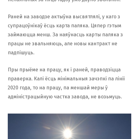
Раней на заводзе актыўна высвятлялі, у каго з
супрацоўнікаў ёсць карта паляка. Цяпер гэтым
займаюцца менш. За наяўнасць карты паляка з
працы не звальняюць, але новы кантракт не
падпішуць.
Пры прыёме на працу, як і раней, праводзіцца
праверка. Калі ёсць мінімальныя зачэпкі па лініі
2020 года, то на працу, па меншай меры ў
адміністрацыйную частка завода, не возьмуць.