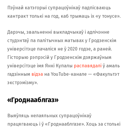
Пэўнай катэгорыі супрацоўнікаў падпісваюць
кантракт толькі на год, каб трымаць іх «у тонусе».
Дарэчы, звальненні выкладчыкаў і адлічэнне
студэнтаў па палітычных матывах у Гродзенскім
універсітэце пачаліся не ў 2020 годзе, а раней.
Гісторыю рэпрэсій у Гродзенскім дзяржаўным
універсітэце імя Янкі Купалы
распавядалі
ў амаль
гадзінным
відэа
на YouTube-канале — «Факультэт
экстрэмізму».
«Гроднааблгаз»
Выяўляць нелаяльных супрацоўнікаў
працягваюць і ў «Гроднааблгазе». Хоць за столькі