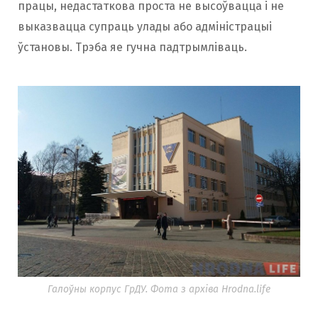
працы, недастаткова проста не высоўвацца і не
выказвацца супраць улады або адміністрацыі
ўстановы. Трэба яе гучна падтрымліваць.
Галоўны корпус ГрДУ. Фота з архіва Hrodna.life