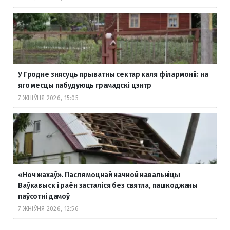
У Гродне знясуць прыватны сектар каля філармоніі: на
яго месцы пабудуюць грамадскі цэнтр
7 ЖНІЎНЯ 2026, 15:05
«Ноч жахаў». Пасля моцнай начной навальніцы
Ваўкавыск і раён засталіся без святла, пашкоджаны
паўсотні дамоў
7 ЖНІЎНЯ 2026, 12:56