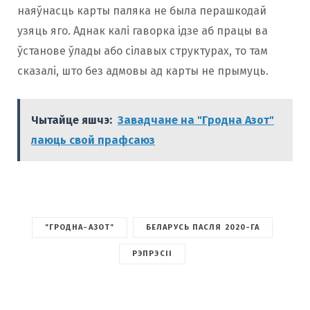
наяўнасць карты паляка не была перашкодай
узяць яго. Аднак калі гаворка ідзе аб працы ва
ўстанове ўлады або сілавых структурах, то там
сказалі, што без адмовы ад карты не прымуць.
Чытайце яшчэ:
Завадчане на "Гродна Азот"
лаюць свой прафсаюз
"ГРОДНА-АЗОТ"
БЕЛАРУСЬ ПАСЛЯ 2020-ГА
РЭПРЭСІІ