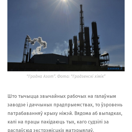
“Гродна Азот”. Фота: “Гродзенскі хімік”
Што тычыцца звычайных рабочых на галаўным
заводзе і даччыных прадпрыемствах, то ўзровень
патрабаванняў крыху ніжэй. Вядома аб выпадках,
калі на працы пакідаюць тых, каго судзілі за
распаўсюд экстрэмісцкіх матэрыялаў.