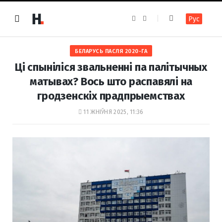
F
I
Рус
a
n
c
s
e
t
b
a
o
g
БЕЛАРУСЬ ПАСЛЯ 2020-ГА
o
r
k
a
Ці спыніліся звальненні па палітычных
m
матывах? Вось што распавялі на
гродзенскіх прадпрыемствах
11 ЖНІЎНЯ 2025, 11:36