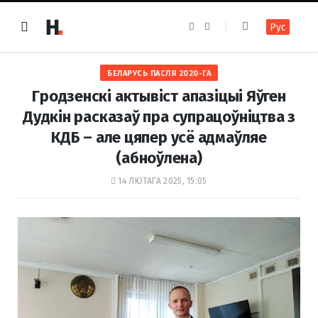
F
I
Рус
a
n
c
s
e
t
b
a
o
g
БЕЛАРУСЬ ПАСЛЯ 2020-ГА
o
r
k
a
Гродзенскі актывіст апазіцыі Яўген
m
Дудкін расказаў пра супрацоўніцтва з
КДБ – але цяпер усё адмаўляе
(абноўлена)
14 ЛЮТАГА 2025, 15:05