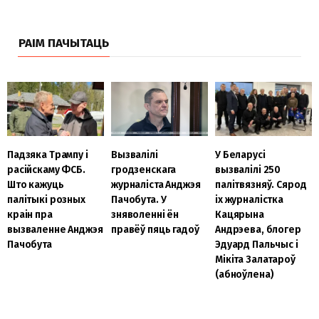
РАІМ ПАЧЫТАЦЬ
Вызвалілі
Падзяка Трампу і
У Беларусі
гродзенскага
расійскаму ФСБ.
вызвалілі 250
журналіста Анджэя
Што кажуць
палітвязняў. Сярод
Пачобута. У
палітыкі розных
іх журналістка
зняволенні ён
краін пра
Кацярына
правёў пяць гадоў
вызваленне Анджэя
Андрэева, блогер
Пачобута
Эдуард Пальчыс і
Мікіта Залатароў
(абноўлена)