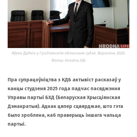
Яўген Дудкін у Гродзенскім абласным судзе. Верасень 2020.
Фота: Hrodna.life
Пра супрацоўніцтва з КДБ актывіст расказаў у
канцы студзеня 2025 года падчас пасяджэння
Управы партыі БХД (Беларуская Хрысціянская
Дэмакратыя). Аднак цяпер сцвярджае, што гэта
было зроблена, каб праверыць іншага чальца
партыі.