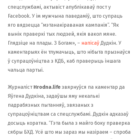
спецслужбамі, актывіст апублікаваў пост у
Facebook. У ім мужчына паведаміў, што супраць
яго вядзецца “мэтанакіраваная кампанія”. “Як
вынік праверкі тых людзей, якія вакол мяне.
Глядзіце на плады. З Богам», –
напісаў
Дудкін. У
каментарыях ён тлумачыць, што нібыта прызнаўся
ў супрацоўніцтва з КДБ, каб праверыць іншага
чальца партыі.
Журналіст
Hrodna.life
звярнуўся па каментар да
Яўгена Дудкіна, задаўшы яму некалькі
падрабязных пытанняў, звязаных з
супрацоўніцтвам са спецслужбамі. Дудкін адказаў
досыць коратка. “Гэта была з майго боку праверка
сябры БХД. Усё што мы зараз мы назіраем – спроба