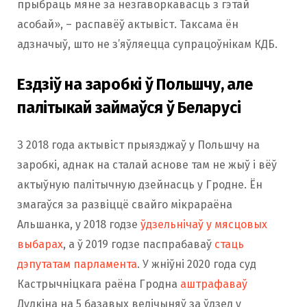
прыбраць мяне за незгаворкавасць з гэтай
асобай», – распавёў актывіст. Таксама ён
адзначыў, што не з’яўляецца супрацоўнікам КДБ.
Ездзіў на заробкі ў Польшчу, але
палітыкай займаўся ў Беларусі
З 2018 года актывіст прыязджаў у Польшчу на
заробкі, аднак на сталай аснове там не жыў і вёў
актыўную палітычную дзейнасць у Гродне. Ён
змагаўся за развіццё свайго мікрараёна
Альшанка, у 2018 годзе
ўдзельнічаў у мясцовых
выбарах
, а ў 2019 годзе паспрабаваў
стаць
дэпутатам парламента
. У жніўні 2020 года суд
Кастрычніцкага раёна Гродна
аштрафаваў
Дудкіна на 5 базавых велічыняў за ўдзел у