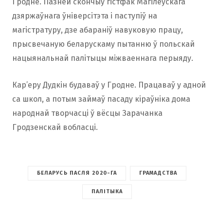
Гродне. Пазней скончыў гістфак Магілёўскага
дзяржаўнага ўніверсітэта і паступіў на
магістратуру, дзе абараніў навуковую працу,
прысвечаную беларускаму пытанню ў польскай
нацыянальнай палітыцы міжваеннага перыяду.
Кар’еру Дудкін будаваў у Гродне. Працаваў у адной
са школ, а потым займаў пасаду кіраўніка дома
народнай творчасці ў вёсцы Зарачанка
Гродзенскай вобласці.
БЕЛАРУСЬ ПАСЛЯ 2020-ГА
ГРАМАДСТВА
ПАЛІТЫКА