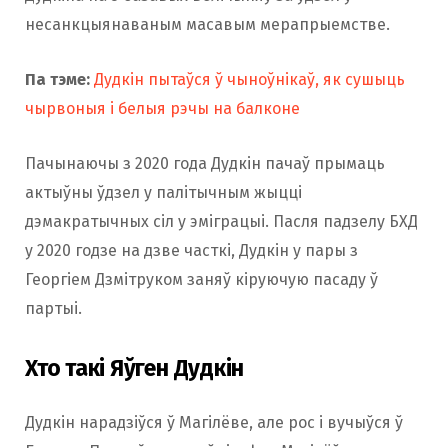
несанкцыянаваным масавым мерапрыемстве.
Па тэме:
Дудкін пытаўся ў чыноўнікаў, як сушыць
чырвоныя і белыя рэчы на балконе
Пачынаючы з 2020 года Дудкін пачаў прымаць
актыўны ўдзел у палітычным жыцці
дэмакратычных сіл у эміграцыі. Пасля падзелу БХД
у 2020 годзе на дзве часткі, Дудкін у пары з
Георгіем Дзмітруком заняў кіруючую пасаду ў
партыі.
Хто такі Яўген Дудкін
Дудкін нарадзіўся ў Магілёве, але рос і вучыўся ў