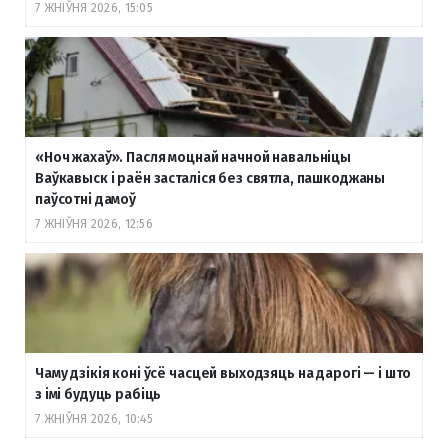
7 ЖНІЎНЯ 2026, 15:05
«Ноч жахаў». Пасля моцнай начной навальніцы
Ваўкавыск і раён засталіся без святла, пашкоджаны
паўсотні дамоў
7 ЖНІЎНЯ 2026, 12:56
Чаму дзікія коні ўсё часцей выходзяць на дарогі — і што
з імі будуць рабіць
7 ЖНІЎНЯ 2026, 10:45