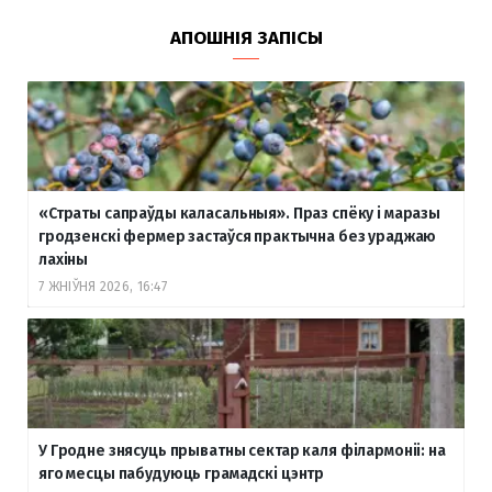
АПОШНІЯ ЗАПІСЫ
«Страты сапраўды каласальныя». Праз спёку і маразы
гродзенскі фермер застаўся практычна без ураджаю
лахіны
7 ЖНІЎНЯ 2026, 16:47
У Гродне знясуць прыватны сектар каля філармоніі: на
яго месцы пабудуюць грамадскі цэнтр