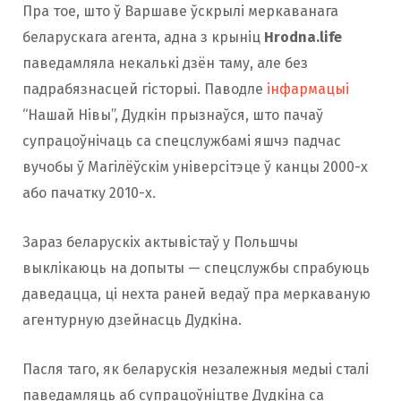
Пра тое, што ў Варшаве ўскрылі меркаванага
беларускага агента, адна з крыніц
Hrodna.life
паведамляла некалькі дзён таму, але без
падрабязнасцей гісторыі. Паводле
інфармацыі
“Нашай Нівы”, Дудкін прызнаўся, што пачаў
супрацоўнічаць са спецслужбамі яшчэ падчас
вучобы ў Магілёўскім універсітэце ў канцы 2000-х
або пачатку 2010-х.
Зараз беларускіх актывістаў у Польшчы
выклікаюць на допыты — спецслужбы спрабуюць
даведацца, ці нехта раней ведаў пра меркаваную
агентурную дзейнасць Дудкіна.
Пасля таго, як беларускія незалежныя медыі сталі
паведамляць аб супрацоўніцтве Дудкіна са