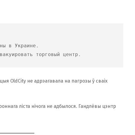
ны в Украине.
вакуировать торговый центр.
цыя OldCity не адрэагавала на пагрозы ў сваіх
оннага ліста нічога не адбылося. Гандлёвы цэнтр