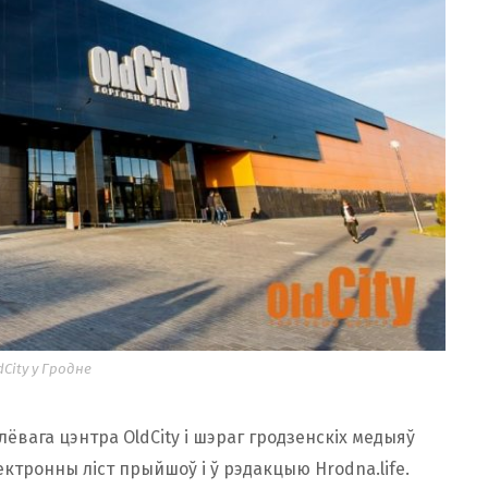
dCity у Гродне
длёвага цэнтра OldCity і шэраг гродзенскіх медыяў
ктронны ліст прыйшоў і ў рэдакцыю Hrodna.life.