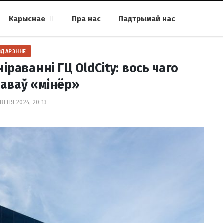
Карыснае
Пра нас
Падтрымай нас
ЗДАРЭННЕ
ніраванні ГЦ OldCity: вось чаго
аваў «мінёр»
ВЕНЯ 2024, 20:13