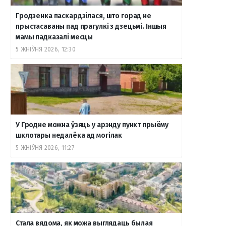
Гродзенка паскардзілася, што горад не
прыстасаваны пад прагулкі з дзецьмі. Іншыя
мамы падказалі месцы
5 ЖНІЎНЯ 2026, 12:30
У Гродне можна ўзяць у арэнду пункт прыёму
шклотары недалёка ад могілак
5 ЖНІЎНЯ 2026, 11:27
Стала вядома, як можа выглядаць былая