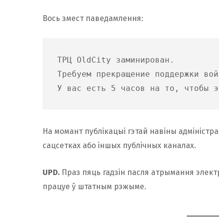
Вось змест паведамлення:
ТРЦ OldCity заминирован.
Требуем прекращение поддержки вой
У вас есть 5 часов на то, чтобы э
На момант публікацыі гэтай навіны адміністра
сацсетках або іншых публічных каналах.
UPD.
Праз пяць гадзін пасля атрымання электр
працуе ў штатным рэжыме.