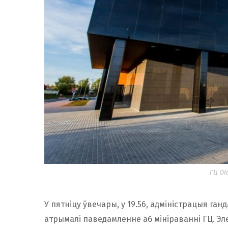
ГЦ Ol
У пятніцу ўвечары, у 19.56, адміністрацыя ган
атрымалі паведамленне аб мініраванні ГЦ. Эле