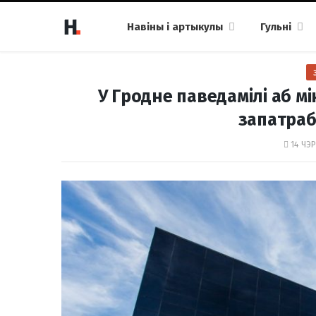
Навіны і артыкулы
Гульні
У Гродне паведамілі аб мі
запатраб
14 ЧЭР