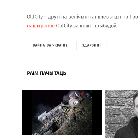
OldCity – другі па велічыні гандлёвы цэнтр Гро
пашырэнне
OldCity за кошт прыбудоў.
ВАЙНА ВА УКРАІНЕ
ЗДАРЭННІ
РАІМ ПАЧЫТАЦЬ