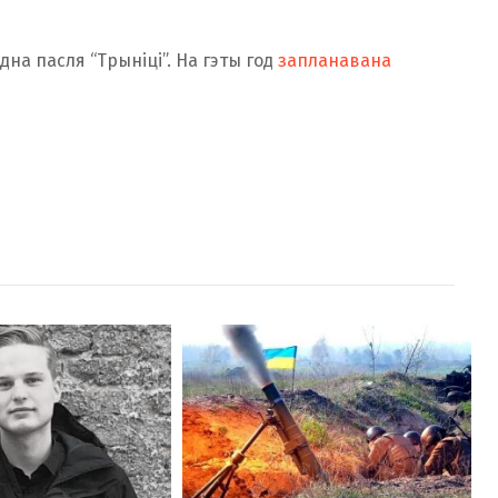
дна пасля “Трыніці”. На гэты год
запланавана