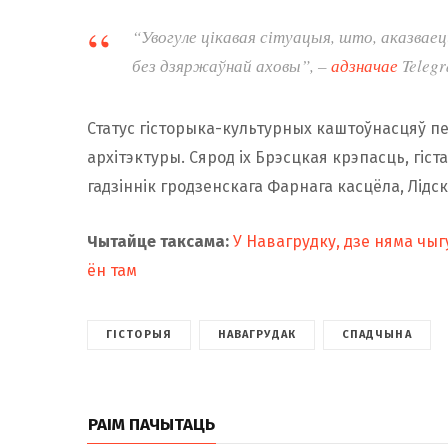
“Увогуле цікавая сітуацыя, што, аказваец
без дзяржаўнай аховы”, –
адзначае
Teleg
Статус гісторыка-культурных каштоўнасцяў пе
архітэктуры. Сярод іх Брэсцкая крэпасць, гіс
гадзіннік гродзенскага Фарнага касцёла, Лідск
Чытайце таксама:
У Навагрудку, дзе няма чыг
ён там
ГІСТОРЫЯ
НАВАГРУДАК
СПАДЧЫНА
РАІМ ПАЧЫТАЦЬ