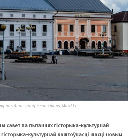
рацыйнае: google.com/maps, Marti Li
ны савет па пытаннях гісторыка-культурнай
 гісторыка-культурнай каштоўнасці шасці новым