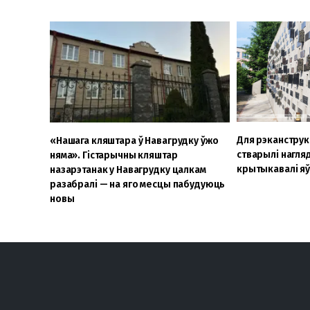
Для рэканструк
«Нашага кляштара ў Навагрудку ўжо
стварылі нагля
няма». Гістарычны кляштар
крытыкавалі яў
назарэтанак у Навагрудку цалкам
разабралі — на яго месцы пабудуюць
новы