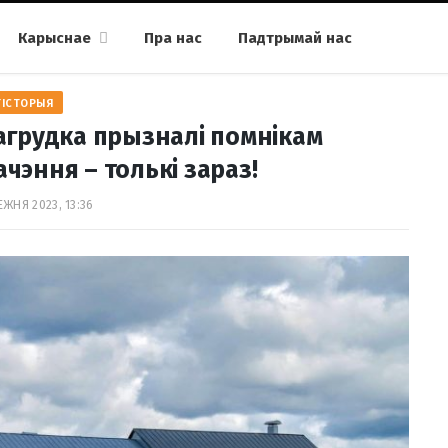
Карыснае
Пра нас
Падтрымай нас
ГІСТОРЫЯ
агрудка прызналі помнікам
чэння – толькі зараз!
ЕЖНЯ 2023, 13:36