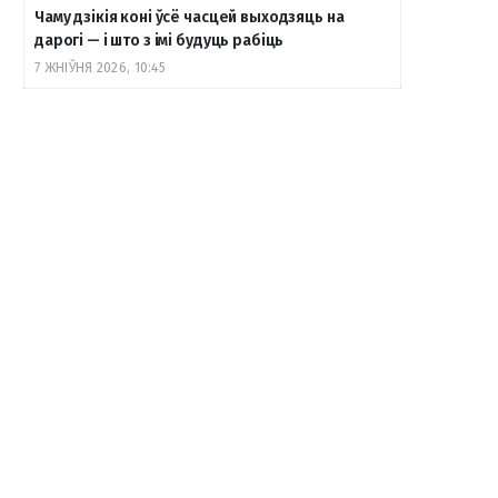
Чаму дзікія коні ўсё часцей выходзяць на
дарогі — і што з імі будуць рабіць
7 ЖНІЎНЯ 2026, 10:45