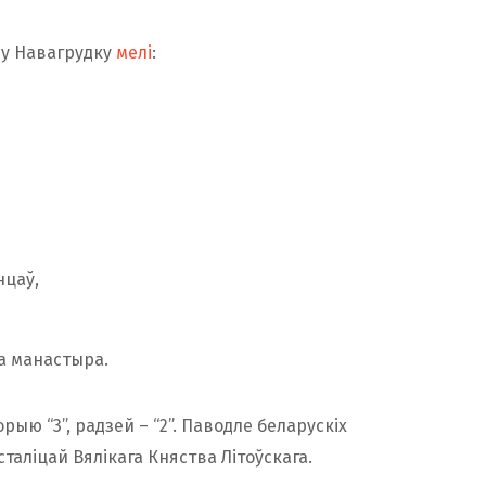
 у Навагрудку
мелі
:
нцаў,
га манастыра.
ыю “3”, радзей – “2”. Паводле беларускіх
таліцай Вялікага Княства Літоўскага.