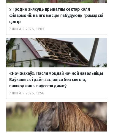
У Гродне знясуць прыватны сектар каля
філармоніі: на яго месцы пабудуюць грамадскі
цэнтр
7 ЖНІЎНЯ 2026, 15:05
«Ноч жахаў». Пасля моцнай начной навальніцы
Ваўкавыск і раён засталіся без святла,
пашкоджаны паўсотні дамоў
7 ЖНІЎНЯ 2026, 12:56