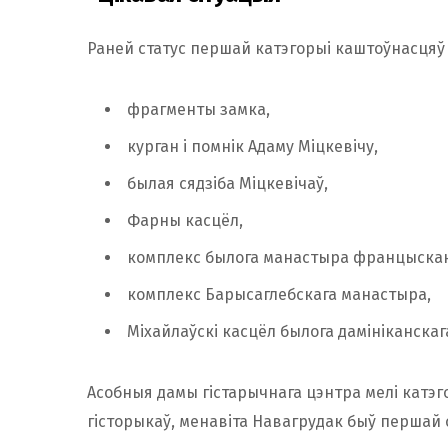
Раней статус першай катэгорыі каштоўнасцяў
фрагменты замка,
курган і помнік Адаму Міцкевічу,
былая сядзіба Міцкевічаў,
Фарны касцёл,
комплекс былога манастыра францыска
комплекс Барысаглебскага манастыра,
Міхайлаўскі касцёл былога дамініканска
Асобныя дамы гістарычнага цэнтра мелі катэгор
гісторыкаў, менавіта Навагрудак быў першай с