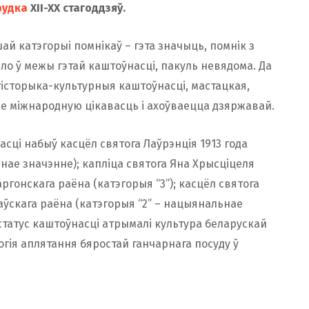
рудка
XII-XX стагоддзяў.
ай катэгорыі помнікаў – гэта значыць, помнік з
о ў межы гэтай каштоўнасці, пакуль невядома. Да
гісторыка-культурныя каштоўнасці, мастацкая,
ае міжнародную цікавасць і ахоўваецца дзяржавай.
сці набыў касцёл святога Лаўрэнція 1913 года
нае значэнне); капліца святога Яна Хрысціцеля
аргонскага раёна (катэгорыя “3”); касцёл святога
таўскага раёна (катэгорыя “2” – нацыянальнае
татус каштоўнасці атрымалі культура беларускай
огія аплятання бяростай ганчарнага посуду ў