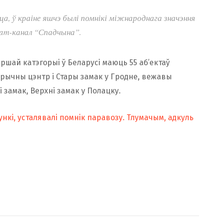
ца, ў краіне яшчэ былі помнікі міжнароднага значэння
ram-канал “Спадчына”.
ршай катэгорыі ў Беларусі маюць 55 аб’ектаў
тарычны цэнтр і Стары замак у Гродне, вежавы
і замак, Верхні замак у Полацку.
ункі, усталявалі помнік паравозу. Тлумачым, адкуль