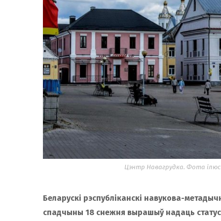
Цэнтр Навагрудка. Фота ілюст
Беларускi рэспубліканскi навукова-метадыч
спадчыны 18 снежня вырашыў надаць статус