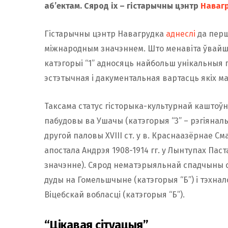
аб’ектам.
Сярод іх – гістарычны цэнтр
Наваг
Гістарычны цэнтр Навагрудка
аднеслі
да перш
міжнародным значэннем. Што менавіта ўвайшл
катэгорыі “1” адносяць найбольш унікальныя 
эстэтычная і дакументальная вартасць якіх м
Таксама статус гісторыка-культурнай каштоўна
пабудовы ва Ушачы (катэгорыя “3” – рэгіяналь
другой паловы XVIII ст. у в. Краснаазёрнае См
апостала Андрэя 1908-1914 гг. у Лынтупах Пас
значэнне). Сярод нематэрыяльнай спадчыны с
дуды на Гомельшчыне (катэгорыя “Б”) і тэхнал
Віцебскай вобласці (катэгорыя “Б”).
“Цікавая сітуацыя”