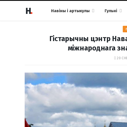
Навіны і артыкулы
Гульні
Гістарычны цэнтр Нав
міжнароднага зна
20 СН