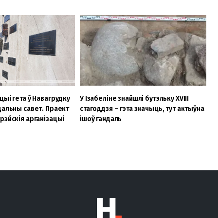
цыі гета ў Навагрудку
У Ізабеліне знайшлі бутэльку XVIII
дальны савет. Праект
стагоддзя – гэта значыць, тут актыўна
рэйскія арганізацыі
ішоў гандаль