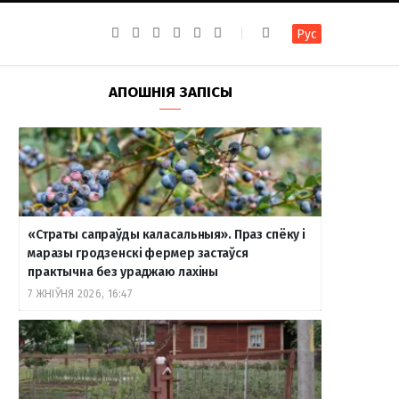
F
I
T
R
Y
В
Рус
a
n
e
S
o
к
c
s
l
S
u
о
e
t
e
T
н
b
a
g
u
т
АПОШНІЯ ЗАПІСЫ
o
g
r
b
а
o
r
a
e
к
k
a
m
т
m
е
«Страты сапраўды каласальныя». Праз спёку і
маразы гродзенскі фермер застаўся
практычна без ураджаю лахіны
7 ЖНІЎНЯ 2026, 16:47