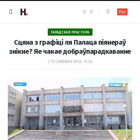
F
I
Рус
a
n
c
s
e
t
b
a
o
g
ГАРАДСКАЯ ПРАСТОРА
o
r
k
a
Сцяна з графіці ля Палаца піянераў
m
знікне? Яе чакае добраўпарадкаванне
15 САКАВІКА 2022, 12:24