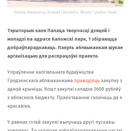
Палац творчасці дзяцей і моладзі. Фота: Гродно Плюс
Тэрыторыю каля Палаца творчасці дзяцей і
моладзі па адрасе Каложскі парк, 1 збіраюцца
добраўпарадкаваць. Пакуль аблвыканкам шукае
арганізацыю для распрацоўкі праекта.
Упраўленне капітальнага будаўніцтва
Гродзенскага аблвыканкама
праводзіць
закупку з
адной крыніцы. Кошт закупкі складзе 2600 рублёў
з абласнога бюджэту. Праектаванне скончаць да 4
красавіка.
У рамках гэтай закупкі вылучаць другі пускавы
комплекс. Ён уключае добраўпарадкаванне часткі