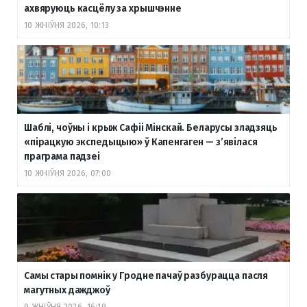
ахвяруюць касцёлу за хрышчэнне
10 ЖНІЎНЯ 2026, 10:13
Шаблі, чоўны і крыж Сафіі Мінскай. Беларусы зладзяць
«пірацкую экспедыцыю» ў Капенгаген — з’явілася
праграма падзеі
10 ЖНІЎНЯ 2026, 07:00
Самы стары помнік у Гродне пачаў разбурацца пасля
магутных дажджоў
9 ЖНІЎНЯ 2026, 16:19