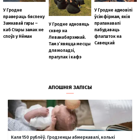
У Гродне
У Гродне адмовілі
правераць бяспеку
ўсім фірмам, якія
Замкавай гары –
прапанавалі
У Гродне адновяць
каб Стары замак не
пабудаваць
сквер на
споўз у Нёман
флагшток на
Леванабярэжнай.
Савецкай
Там з’явяцца месцы
для моладзі,
прагулак і кафэ
АПОШНІЯ ЗАПІСЫ
Каля 150 рублёў. Гродзенцы абмеркавалі, колькі