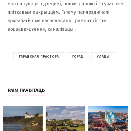
можна гуляць з дзецьмі, новыя дарожкі з сучасным
пліткавым пакрыццём. Гэтаму папярэднічалі
археалагічныя даследаванні, рамонт сістэм
водаадвядзення, каналізацыі.
ГАРАДСКАЯ ПРАСТОРА
ГОРАД
УЛАДЫ
РАІМ ПАЧЫТАЦЬ