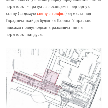
тэрыторыі – тратуар з лесвіцамі і падпорную
сцяну (вядомую
сцяну з графіці
) ад маста над
Гараднічанкай да будынка Палаца. У праекце
таксама прадугледжана размяшчэнне на
тэрыторыі пандуса.