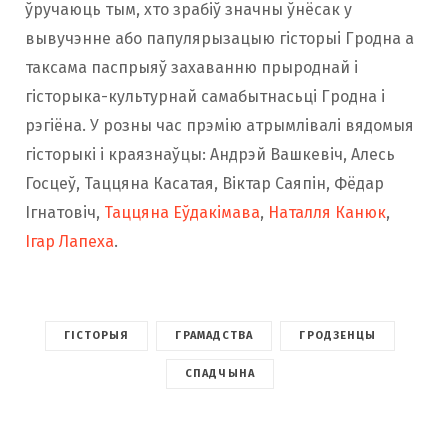
ўручаюць тым, хто зрабіў значны ўнёсак у
вывучэнне або папулярызацыю гісторыі Гродна а
таксама паспрыяў захаванню прыроднай і
гісторыка-культурнай самабытнасьці Гродна і
рэгіёна. У розны час прэмію атрымлівалі вядомыя
гісторыкі і краязнаўцы: Андрэй Вашкевіч, Алесь
Госцеў, Таццяна Касатая, Віктар Саяпін, Фёдар
Ігнатовіч,
Таццяна Еўдакімава
,
Наталля Канюк
,
Ігар Лапеха
.
ГІСТОРЫЯ
ГРАМАДСТВА
ГРОДЗЕНЦЫ
СПАДЧЫНА