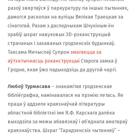
разоў звяртаўся ў паркуратуру па іншых пытаннях,
дамогся раскопак на вуліцы Вялікая Траецкая за
сінагогай. Разам з даследчыкам Шчукіным ён
зрабіў шэраг навуковых 3D-рэканструкцый
страчаных і захаваных гродзенскіх будынкаў.
Таксама Мечыслаў Супрон
змагаецца за
аўтэнтычнасць рэканструкцыі
Старога замка ў
Гродне, якая ўжо падыходзіць да другой чаргі.
Любоў Турмасава
– знакамітая гродзенская
бібліёграфка, намінавалася на прэмію летась. Яе
праца ў аддзеле краязнаўчай літаратуры
абластной бібліятэкі імя Я.Ф. Карскага далёка
выходзіла за межы абавязкаў і аб’яднала аматараў
краязнаўства. Шэраг “Гарадзенскіх чытанняў” –