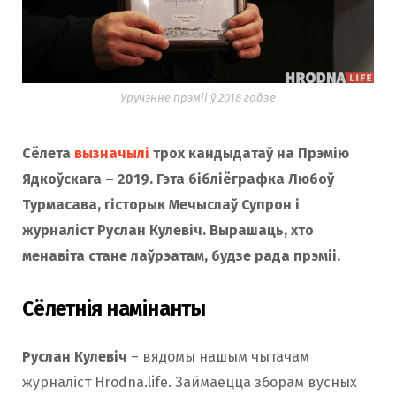
Уручэнне прэміі ў 2018 годзе
Сёлета
вызначылі
трох кандыдатаў на Прэмію
Ядкоўскага – 2019. Гэта бібліёграфка Любоў
Турмасава, гісторык Мечыслаў Супрон і
журналіст Руслан Кулевіч. Вырашаць, хто
менавіта стане лаўрэатам, будзе рада прэміі.
Сёлетнія намінанты
Руслан Кулевіч
– вядомы нашым чытачам
журналіст Hrodna.life. Займаецца зборам вусных