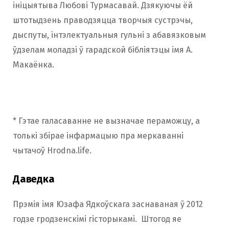
ініцыятыва Любові Турмасавай. Дзякуючы ёй
штотыдзень праводзяцца творчыя сустрэчы,
дыспуты, інтэлектуальныя гульні з абавязковым
ўдзелам моладзі ў гарадской бібліятэцы імя А.
Макаёнка.
* Гэтае галасаванне не вызначае пераможцу, а
толькі збірае інфармацыю пра меркаванні
чытачоў Hrodna.life.
Даведка
Прэмія імя Юзафа Ядкоўскага заснаваная ў 2012
годзе гродзенскімі гісторыкамі. Штогод яе