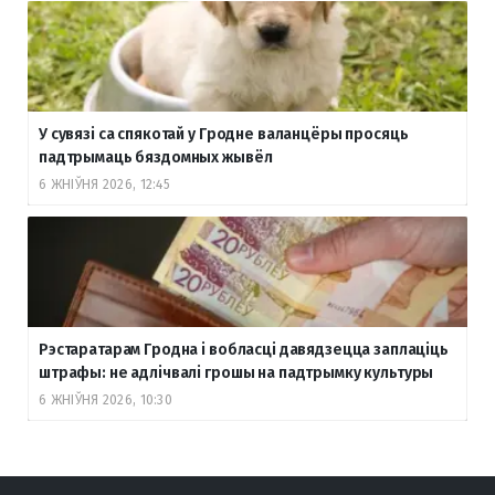
У сувязі са спякотай у Гродне валанцёры просяць
падтрымаць бяздомных жывёл
6 ЖНІЎНЯ 2026, 12:45
Рэстаратарам Гродна і вобласці давядзецца заплаціць
штрафы: не адлічвалі грошы на падтрымку культуры
6 ЖНІЎНЯ 2026, 10:30