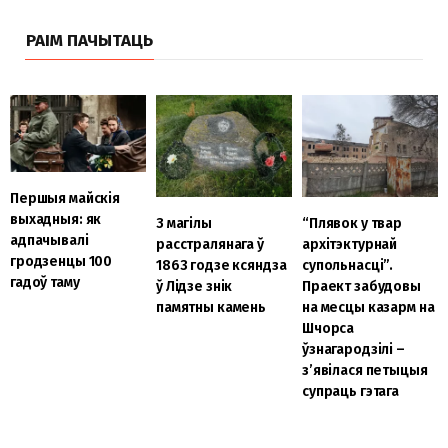
РАІМ ПАЧЫТАЦЬ
Першыя майскія
выхадныя: як
З магілы
“Плявок у твар
адпачывалі
расстралянага ў
архітэктурнай
гродзенцы 100
1863 годзе ксяндза
супольнасці”.
гадоў таму
ў Лідзе знік
Праект забудовы
памятны камень
на месцы казарм на
Шчорса
ўзнагародзілі –
з’явілася петыцыя
супраць гэтага