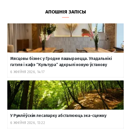
АПОШНІЯ ЗАПІСЫ
Мясцовы бізнес у Гродне пашыраецца. Уладальнікі
гатэля і кафэ “Культура” адкрылі новую ўстанову
6 ЖНІЎНЯ 2026, 14:17
У Румлёўскім лесапарку абсталююць эка-сцежку
6 ЖНІЎНЯ 2026, 13:22