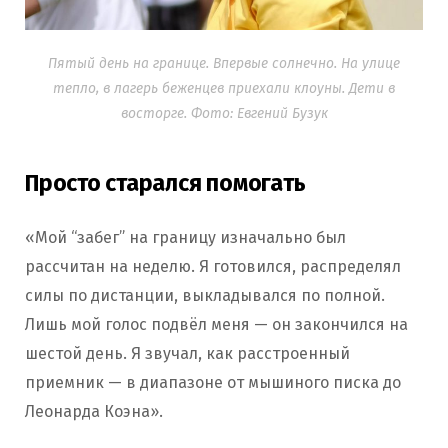
Пятый день на границе. Впервые солнечно. На улице
тепло, в лагерь беженцев приехали клоуны. Дети в
восторге. Фото: Евгений Бузук
Просто старался помогать
«Мой “забег” на границу изначально был
рассчитан на неделю. Я готовился, распределял
силы по дистанции, выкладывался по полной.
Лишь мой голос подвёл меня — он закончился на
шестой день. Я звучал, как расстроенный
приемник — в диапазоне от мышиного писка до
Леонарда Коэна».