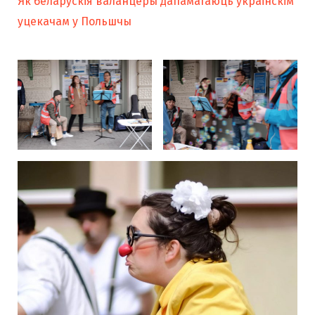
Як беларускія валанцёры дапамагаюць украінскім
уцекачам у Польшчы