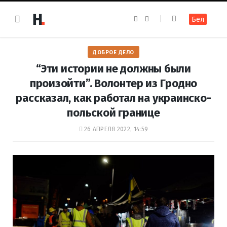
F
I
Бел
a
n
c
s
e
t
b
a
o
g
ДОБРОЕ ДЕЛО
o
r
k
a
“Эти истории не должны были
m
произойти”. Волонтер из Гродно
рассказал, как работал на украинско-
польской границе
26 АПРЕЛЯ 2022, 14:59