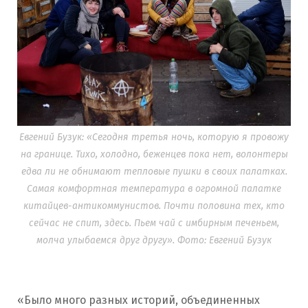
Евгений Бузук: «Сегодня третья ночь, которую я провожу
на границе. Тихо, холодно, беженцев пока нет, волонтеры
едва ли не обнимают тепловые пушки в своих палатках.
Самая комфортная температура в огромной палатке
китайцев-антикоммунистов. Почти половина тех, кто
сейчас не спит, здесь. Пьем чай с имбирным печеньем,
молча улыбаемся друг другу». Фото: Евгений Бузук
«Было много разных историй, объединенных