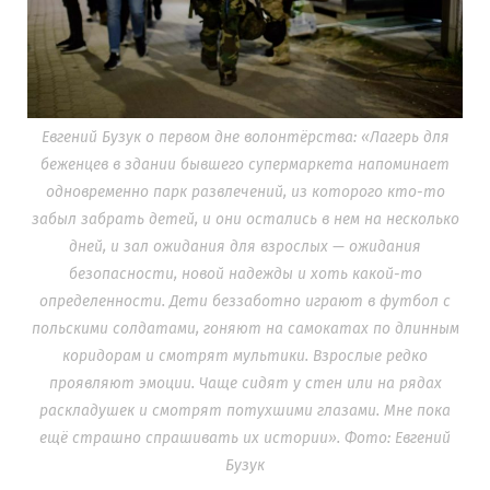
Евгений Бузук о первом дне волонтёрства: «Лагерь для
беженцев в здании бывшего супермаркета напоминает
одновременно парк развлечений, из которого кто-то
забыл забрать детей, и они остались в нем на несколько
дней, и зал ожидания для взрослых — ожидания
безопасности, новой надежды и хоть какой-то
определенности. Дети беззаботно играют в футбол с
польскими солдатами, гоняют на самокатах по длинным
коридорам и смотрят мультики. Взрослые редко
проявляют эмоции. Чаще сидят у стен или на рядах
раскладушек и смотрят потухшими глазами. Мне пока
ещё страшно спрашивать их истории». Фото: Евгений
Бузук