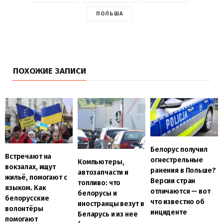
ПОЛЬША
ПОХОЖИЕ ЗАПИСИ
Белорус получил
Встречают на
огнестрельные
Компьютеры,
вокзалах, ищут
ранения в Польше?
автозапчасти и
жильё, помогают с
Версии стран
топливо: что
языком. Как
отличаются — вот
белорусы и
белорусские
что известно об
иностранцы везут в
волонтёры
инциденте
Беларусь и из нее
помогают