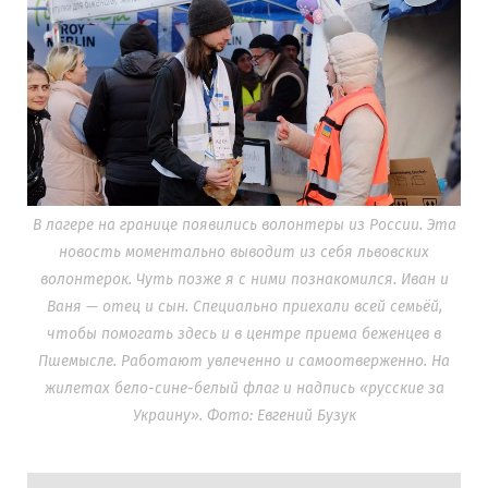
В лагере на границе появились волонтеры из России. Эта
новость моментально выводит из себя львовских
волонтерок. Чуть позже я с ними познакомился. Иван и
Ваня — отец и сын. Специально приехали всей семьёй,
чтобы помогать здесь и в центре приема беженцев в
Пшемысле. Работают увлеченно и самоотверженно. На
жилетах бело-сине-белый флаг и надпись «русские за
Украину». Фото: Евгений Бузук