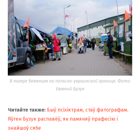
В лагере беженцев на польско-украинской границе. Фото:
Евгений Бузук
Читайте также:
Быў псіхіятрам, стаў фатографам.
Яўген Бузук распавёў, як памяняў прафесію і
знайшоў сябе