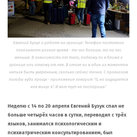
Евгений Бузук о работе на границе: Телефон постоянно
показывает разное время - то час больше, то на час
меньше. В зависимости от того, подхожу ли я ближе к
границе или отхожу от нее. В итоге ни в один из моментов
нельзя быть уверенным, сколько сейчас точно. С прогнозом
погоды куда проще - приложение говорит "0, но ощущается
как минус 4". И вот тут не поспоришь"
Неделю с 14 по 20 апреля Евгений Бузук спал не
больше четырёх часов в сутки, переводил с трёх
языков, занимался психологическим и
психиатрическим консультированием, был