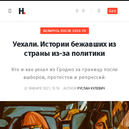
F
I
Бел
a
n
c
s
e
t
b
a
o
g
БЕЛАРУСЬ ПОСЛЕ 2020-ГО
o
r
k
a
m
Уехали. Истории бежавших из
страны из-за политики
Кто и как уехал из Гродно за границу после
выборов, протестов и репрессий.
22 ЯНВАРЯ 2021, 15:16
AUTHOR:
РУСЛАН КУЛЕВИЧ