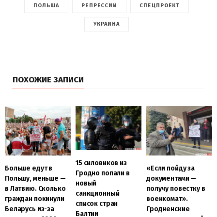
ПОЛЬША
РЕПРЕССИИ
СПЕЦПРОЕКТ
УКРАИНА
ПОХОЖИЕ ЗАПИСИ
15 силовиков из
Больше едут в
«Если пойду за
Гродно попали в
Польшу, меньше —
документами —
новый
в Латвию. Сколько
получу повестку в
санкционный
граждан покинули
военкомат».
список стран
Беларусь из-за
Гродненские
Балтии