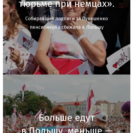
тюрьме при немцах».
Собиравшая подписи за Лукашенко
пенсионерка сбежала в Польшу
Больше едут
в Польшу, меньше —