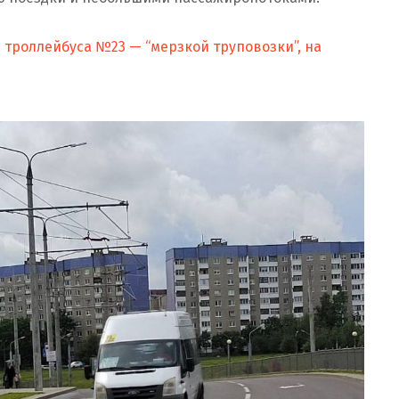
троллейбуса №23 — “мерзкой труповозки”, на