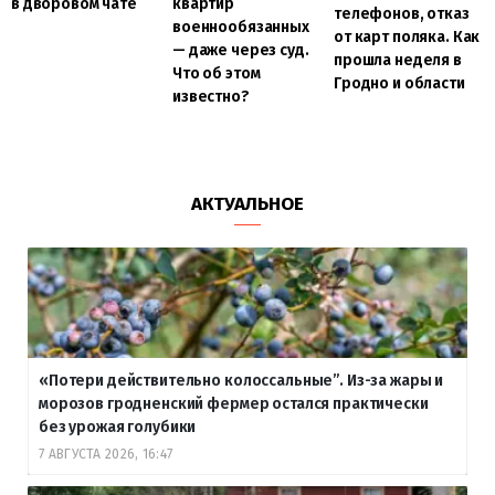
в дворовом чате
квартир
телефонов, отказ
военнообязанных
от карт поляка. Как
— даже через суд.
прошла неделя в
Что об этом
Гродно и области
известно?
АКТУАЛЬНОЕ
«Потери действительно колоссальные”. Из-за жары и
морозов гродненский фермер остался практически
без урожая голубики
7 АВГУСТА 2026, 16:47