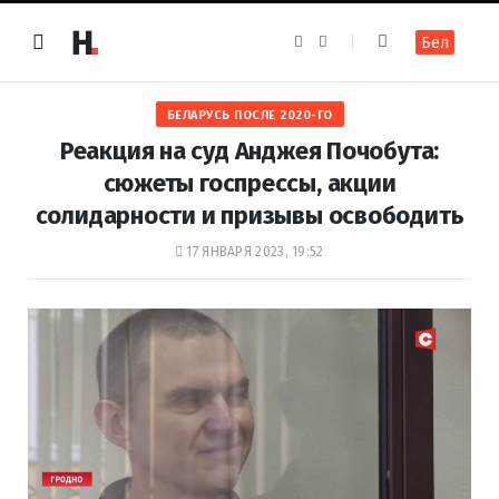
F
I
Бел
a
n
c
s
e
t
b
a
o
g
БЕЛАРУСЬ ПОСЛЕ 2020-ГО
o
r
k
a
Реакция на суд Анджея Почобута:
m
сюжеты госпрессы, акции
солидарности и призывы освободить
17 ЯНВАРЯ 2023, 19:52