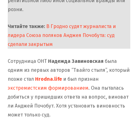
религиозной либо иной социальной вражды или
розни.
Читайте также:
В Гродно судят журналиста и
лидера Союза поляков Анджея Почобута: суд
сделали закрытым
Сотрудница ОНТ
Надежда Завиновская
была
одним из первых авторов “Твайго стыля”, который
позже стал
Hrodna.life
и был признан
экстремистским формированием
. Она пыталась
добиться у пришедших ответа на вопрос, виноват
ли Анджей Почобут. Хотя установить виновность
может только суд.