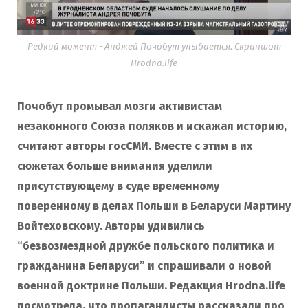
Редкий момент - Анджей Почобут улыбается. Скриншот
Hrodna.life
Почобут промывал мозги активистам
незаконного Союза поляков и искажал историю,
считают авторы госСМИ. Вместе с этим в их
сюжетах больше внимания уделили
присутствующему в суде временному
поверенному в делах Польши в Беларуси Мартину
Войтеховскому. Авторы удивились
“безвозмездной дружбе польского политика и
гражданина Беларуси” и спрашивали о новой
военной доктрине Польши. Редакция Hrodna.life
посмотрела, что пропагандисты рассказали про