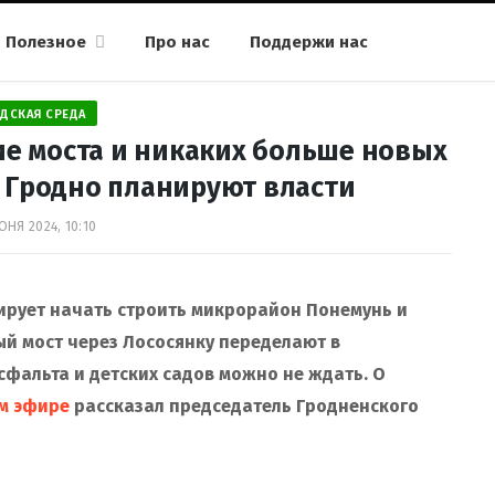
Полезное
Про нас
Поддержи нас
ДСКАЯ СРЕДА
ие моста и никаких больше новых
я Гродно планируют власти
ЮНЯ 2024, 10:10
нирует начать строить микрорайон Понемунь и
ый мост через Лососянку переделают в
сфальта и детских садов можно не ждать. О
м эфире
рассказал председатель Гродненского