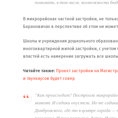
понимать, в том числе, возможности б
В микрорайонах частной застройки, не только
Барановичах в перспективе об этом не может
Школы и учреждения дошкольного образован
многоквартирной жилой застройки, с учетом 
властей есть намерение загружать все школ
Читайте также:
Проект застройки на Магистра
и таунхаусов будет сквер
“Как происходит? Построили микрорайон.
момент. И садики опустели. Но те садики
Домбровского, где-то в центре города —
поколение. И там появились детки. И эти