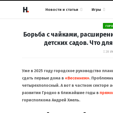
Новости и статьи
Игры
ГОРО
Борьба с чайками, расширен
детских садов. Что дл
28 И
Уже в 2025 году городское руководство пла
сдать первые дома в
«Весеннем»
. Проблемн
четырехполосный. А вот в частном секторе а
развитии Гродно
в ближайшие
годы в
прямо
горисполкома Андрей Хмель.