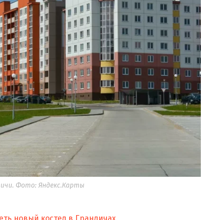
ичи. Фото: Яндекс.Карты
еть новый костел в Грандичах