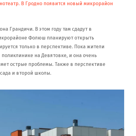
нотеатр. В Гродно появится новый микрорайон
а Грандичи. В этом году там сдадут в
 микрорайоне Фолюш планируют открыть
ируется только в перспективе. Пока жители
 поликлинике на Девятовке, и она очень
имет острые проблемы. Также в перспективе
 сада и второй школы.