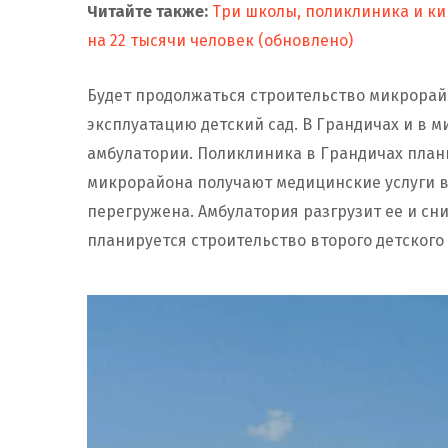
Читайте также:
Три школы, поликлиника и ки
на 22 тысячи человек (обновлено)
Будет продолжаться строительство микрорайон
эксплуатацию детский сад. В Грандичах и в
амбулатории. Поликлиника в Грандичах план
микрорайона получают медицинские услуги в
перегружена. Амбулатория разгрузит ее и сн
планируется строительство второго детского