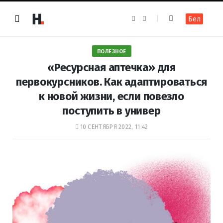
F
I
Бел
a
n
c
s
e
t
b
a
o
g
ПОЛЕЗНОЕ
o
r
k
a
«Ресурсная аптечка» для
m
первокурсников. Как адаптироваться
к новой жизни, если повезло
поступить в универ
10 СЕНТЯБРЯ 2022, 11:42