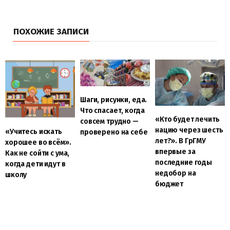
ПОХОЖИЕ ЗАПИСИ
Шаги, рисунки, еда.
Что спасает, когда
«Кто будет лечить
совсем трудно —
нацию через шесть
«Учитесь искать
проверено на себе
лет?». В ГрГМУ
хорошее во всём».
впервые за
Как не сойти с ума,
последние годы
когда дети идут в
недобор на
школу
бюджет