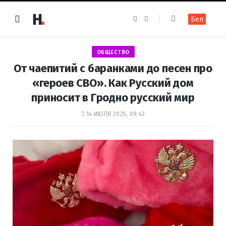
F
I
Бел
a
n
c
s
e
t
b
a
o
g
ОБЩЕСТВО
o
r
k
a
От чаепитий с баранками до песен про
m
«героев СВО». Как Русский дом
приносит в Гродно русский мир
14 ИЮЛЯ 2025, 09:43