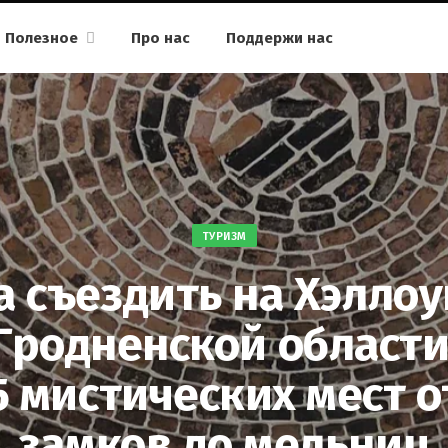
Полезное
Про нас
Поддержи нас
ТУРИЗМ
а съездить на Хэллоу
Гродненской области
5 мистических мест о
замков до мельниц