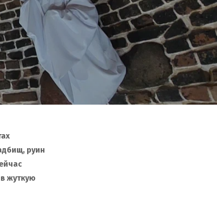
тах
адбищ, руин
сейчас
 в жуткую