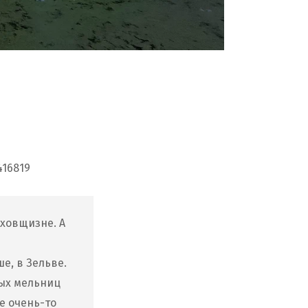
416819
еховщизне. А
е, в Зельве.
ных мельниц
е очень-то