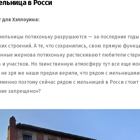
ельница в Росси
 для Хэллоуина:
мельницы потихоньку разрушаются — за последние годы
ких строений. А те, что сохранились, свою прямую функ
нные жернова потихоньку растаскивают любители стар
 и участков. Но таинственную атмосферу тут все еще м
не зря же наши предки верили, что рядом с мельницами
менно поэтому сейчас рядом с мельницей в Росси стоит 
ние запрещено»?