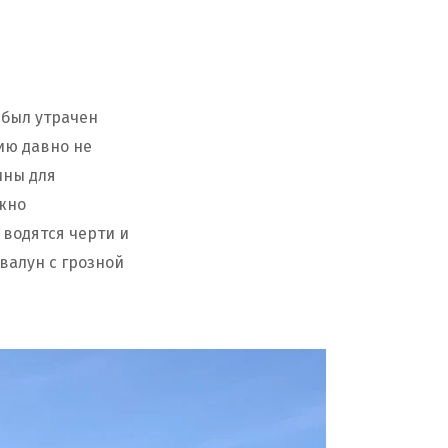
 был утрачен
цию давно не
ины для
ожно
 водятся черти и
валун с грозной