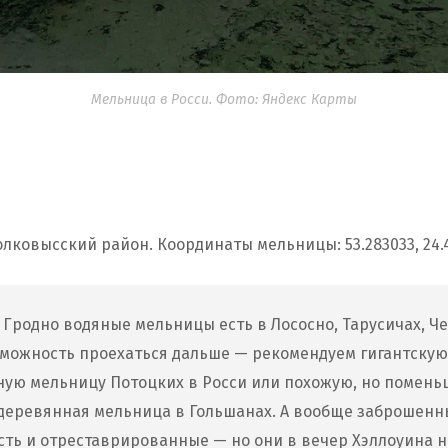
Мельница в Росси. Фото: Яндекс Карты
олковысский район. Координаты мельницы: 53.283033, 24.
Гродно водяные мельницы есть в Лососно, Тарусичах, Ч
зможность проехаться дальше — рекомендуем гигантскую
ую мельницу Потоцких в Росси или похожую, но поменьш
деревянная мельница в Гольшанах. А вообще заброшен
сть и отреставрированные — но они в вечер Хэллоуина н