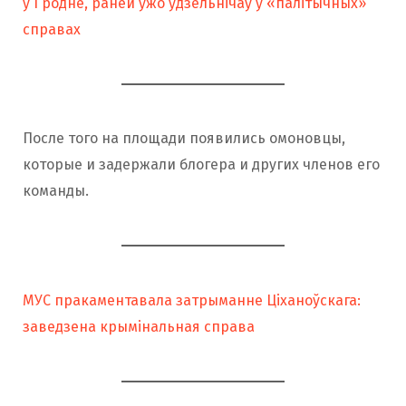
у Гродне, раней ужо ўдзельнічаў у «палітычных»
справах
После того на площади появились омоновцы,
которые и задержали блогера и других членов его
команды.
МУС пракаментавала затрыманне Ціханоўскага:
заведзена крымінальная справа