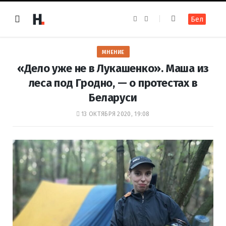
F
I
Бел
a
n
c
s
e
t
b
a
o
g
МНЕНИЕ
o
r
k
a
«Дело уже не в Лукашенко». Маша из
m
леса под Гродно, — о протестах в
Беларуси
13 ОКТЯБРЯ 2020, 19:08