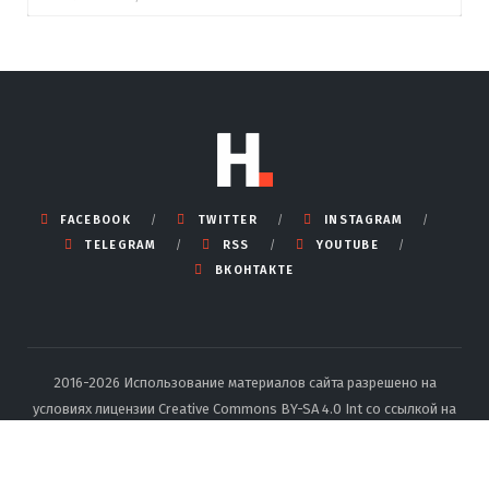
FACEBOOK
TWITTER
INSTAGRAM
TELEGRAM
RSS
YOUTUBE
ВКОНТАКТЕ
2016-2026 Использование материалов сайта разрешено на
условиях лицензии Creative Commons BY-SA 4.0 Int со ссылкой на
источник и указанием автора.
Подробные правила перепечатки
тут