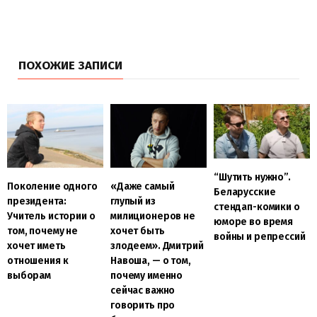
ПОХОЖИЕ ЗАПИСИ
“Шутить нужно”.
Поколение одного
«Даже самый
Беларусские
президента:
глупый из
стендап-комики о
Учитель истории о
милиционеров не
юморе во время
том, почему не
хочет быть
войны и репрессий
хочет иметь
злодеем». Дмитрий
отношения к
Навоша, — о том,
выборам
почему именно
сейчас важно
говорить про