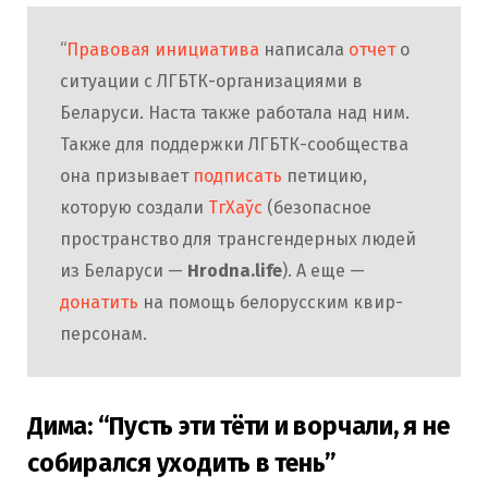
“
Правовая инициатива
написала
отчет
о
ситуации с ЛГБТК-организациями в
Беларуси. Наста также работала над ним.
Также для поддержки ЛГБТК-сообщества
она призывает
подписать
петицию,
которую создали
ТгХаўс
(безопасное
пространство для трансгендерных людей
из Беларуси —
Hrodna.life
). А еще —
донатить
на помощь белорусским квир-
персонам.
Дима: “Пусть эти тёти и ворчали, я не
собирался уходить в тень”