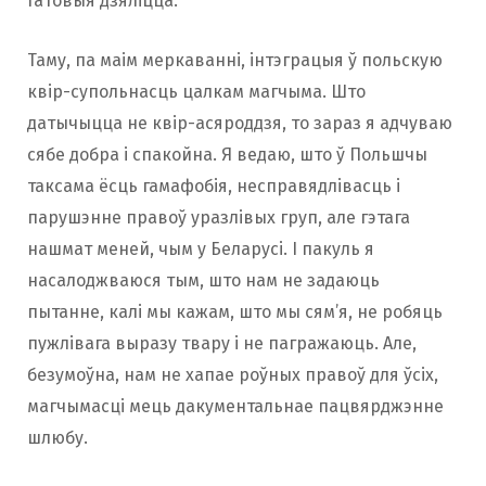
гатовыя дзяліцца.
Таму, па маім меркаванні, інтэграцыя ў польскую
квір-супольнасць цалкам магчыма. Што
датычыцца не квір-асяроддзя, то зараз я адчуваю
сябе добра і спакойна. Я ведаю, што ў Польшчы
таксама ёсць гамафобія, несправядлівасць і
парушэнне правоў уразлівых груп, але гэтага
нашмат меней, чым у Беларусі. І пакуль я
насалоджваюся тым, што нам не задаюць
пытанне, калі мы кажам, што мы сям’я, не робяць
пужлівага выразу твару і не пагражаюць. Але,
безумоўна, нам не хапае роўных правоў для ўсіх,
магчымасці мець дакументальнае пацвярджэнне
шлюбу.