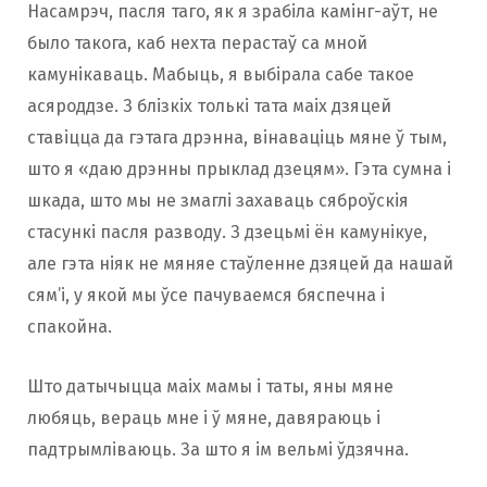
Насамрэч, пасля таго, як я зрабіла камінг-аўт, не
было такога, каб нехта перастаў са мной
камунікаваць. Мабыць, я выбірала сабе такое
асяроддзе. З блізкіх толькі тата маіх дзяцей
ставіцца да гэтага дрэнна, вінаваціць мяне ў тым,
што я «даю дрэнны прыклад дзецям». Гэта сумна і
шкада, што мы не змаглі захаваць сяброўскія
стасункі пасля разводу. З дзецьмі ён камунікуе,
але гэта ніяк не мяняе стаўленне дзяцей да нашай
сям’і, у якой мы ўсе пачуваемся бяспечна і
спакойна.
Што датычыцца маіх мамы і таты, яны мяне
любяць, вераць мне і ў мяне, давяраюць і
падтрымліваюць. За што я ім вельмі ўдзячна.