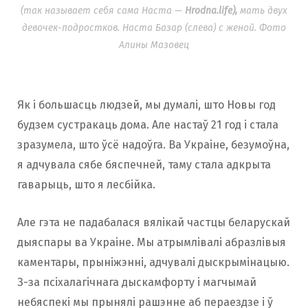
(так называет себя сама Наста —
Hrodna.life),
мать двух
девочек-подростков. Наста Базар (слева) с женой. Фото
Алины Мазовец
Як і большасць людзей, мы думалі, што Новы год
будзем сустракаць дома. Але настаў 21 год і стала
зразумела, што ўсё надоўга. Ва Украіне, безумоўна,
я адчувала сябе бяспечней, таму стала адкрыта
гаварыць, што я лесбійка.
Але гэта не падабалася вялікай частцы беларускай
дыяспары ва Украіне. Мы атрымлівалі абразлівыя
каментары, прыніжэнні, адчувалі дыскрымінацыю.
З-за псіхалагічнага дыскамфорту і магчымай
небяспекі мы прынялі рашэнне аб пераездзе і ў