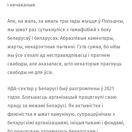
і нечаканыя.
Але, на жаль, за амаль тры гады жыцця ў Польшчы,
мы шмат раз сутыкнуліся з гамафобіяй з боку
беларусаў і беларусак. Абразлівыя каментары,
жарты, некарэктныя пытанні. Гэта сумна, бо нібы
мы ўсе з’ехалі ад несправядлівасці і прагнем
свабоды, але аказалася, што некаторыя прагнуць
свабоды не для ўсіх.
НДА-сектар у Беларусі быў разгромлены ў 2021
годзе. Большасць арганізацый працягнулі сваю
працу за межамі Беларусі. Як актывістка і
феміністка я шмат камунікую, супрацоўнічаю з
беларускімі арганізацыямі, ініцыятывамі і фондамі,
бо працягваю дапамагаць беларускам і