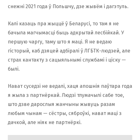
снежні 2021 года ў Польшчу, дзе жывём і дагэтуль.
Калі казаць пра жыццё ў Беларусі, то там я не
бачыла магчымасці быць адкрытай лесбійкай. У
першую чаргу, таму што я маці. Я не ведаю
гісторый, каб дзяцей адбіралі ў ЛГБТК-людзей, але
страх кантакту з сацыяльнымі службамі і ціску —
былі.
Нават суседзі не ведалі, хаця апошнія паўтара года
я жыла з партнёркай. Людзі тлумачылі сабе тое,
што дзве дарослыя жанчыны жывуць разам
любым чынам — сёстры, сяброўкі, нават маці з
дачкой, але ніяк не партнёркі.