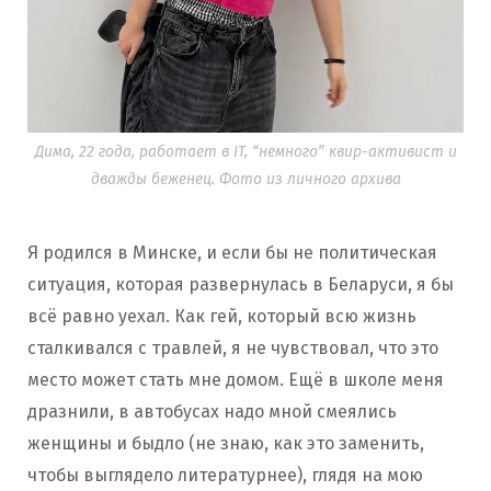
Дима, 22 года, работает в IT, “немного” квир-активист и
дважды беженец. Фото из личного архива
Я родился в Минске, и если бы не политическая
ситуация, которая развернулась в Беларуси, я бы
всё равно уехал. Как гей, который всю жизнь
сталкивался с травлей, я не чувствовал, что это
место может стать мне домом. Ещё в школе меня
дразнили, в автобусах надо мной смеялись
женщины и быдло (не знаю, как это заменить,
чтобы выглядело литературнее), глядя на мою