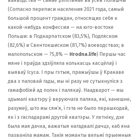
ваяводства — самае рэлігійнае ва ўсёй Польшчы
(Согласно переписи населения 2021 года, самый
большой процент граждан, относящих себя к
какой-нибудь конфессии — на юго-востоке
Польши: в Подкарпатском (83,5%), Подляском
(82,6%) и Свентокшиском (81,7%) воеводствах; в
малопольском — 75,8% —
Hrodna.life
) Першы час
мяне і праўда здзіўляла колькасць касцёлаў і
выяваў Ісуса. І пры гэтым, пражыўшы ў Кракаве
два з паловай гады, мы ні разу не сутыкнуліся з
гамафобіяй ад полек і палякаў. Наадварот — мы
здымалі кватэру ў веруючага паляка, які, канешне,
разумеў, што мы сям’я, і гэта не было перашкодай,
як і з гаспадарамі другой кватэры. У летніку, дзе
была мая дачка, важатыя нагадвалі дачцэ, каб яна
пазваніла мамам. Такія моманты вельмі прыемныя