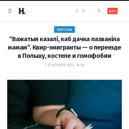
F
I
Бел
a
n
c
s
e
t
b
a
o
g
ПЕРСОНА
o
r
k
a
“Важатыя казалі, каб дачка пазваніла
m
мамам”. Квир-эмигранты — о переезде
в Польшу, костеле и гомофобии
27 НОЯБРЯ 2024, 16:24