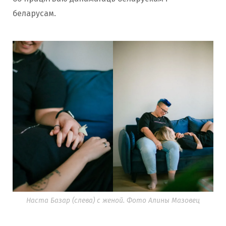
беларусам.
Наста Базар (слева) с женой. Фото Алины Мазовец