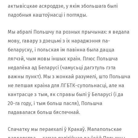
актывісцкае асяроддзе, у якім збольшага былі
падобныя каштоўнасці і погляды.
Мы абралі Польшчу па розных прычынах: я ведала
мову, гавару з дзецьмі з іх нараджэння па-
беларуску, і польская ім павінна была дацца
лягчэй, чым мовы іншых краін. Плюс Польшча
недалёка ад Беларусі (чамусьці дагэтуль гэта
важны пункт). Мы з жонкай разумелі, што Польшча
не лепшая краіна для ЛГБТК-супольнасці, але на
кантрасце з тым, як справы былі ў Беларусі (і да
20-га году, і тым больш пасля), Польшча
падавалася больш бяспечнай.
Спачатку мы пераехалі ў Кракаў. Малапольскае