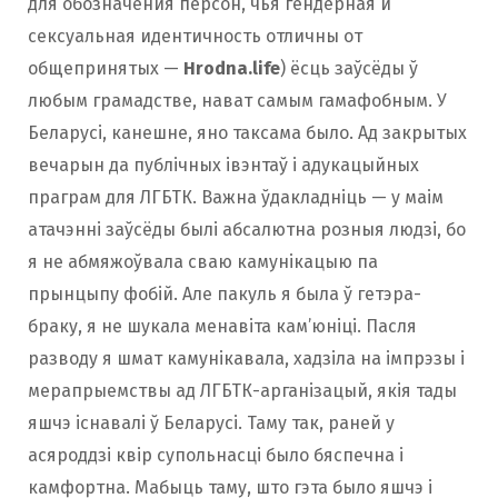
для обозначения персон, чья гендерная и
сексуальная идентичность отличны от
общепринятых —
Hrodna.life
) ёсць заўсёды ў
любым грамадстве, нават самым гамафобным. У
Беларусі, канешне, яно таксама было. Ад закрытых
вечарын да публічных івэнтаў і адукацыйных
праграм для ЛГБТК. Важна ўдакладніць — у маім
атачэнні заўсёды былі абсалютна розныя людзі, бо
я не абмяжоўвала сваю камунікацыю па
прынцыпу фобій. Але пакуль я была ў гетэра-
браку, я не шукала менавіта кам’юніці. Пасля
разводу я шмат камунікавала, хадзіла на імпрэзы і
мерапрыемствы ад ЛГБТК-арганізацый, якія тады
яшчэ існавалі ў Беларусі. Таму так, раней у
асяроддзі квір супольнасці было бяспечна і
камфортна. Мабыць таму, што гэта было яшчэ і