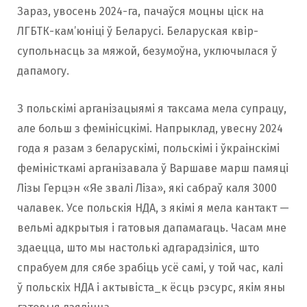
Зараз, увосень 2024-га, пачаўся моцны ціск на
ЛГБТК-кам’юніці ў Беларусі. Беларуская квір-
супольнасць за мяжой, безумоўна, уключылася ў
дапамогу.
З польскімі арганізацыямі я таксама мела супрацу,
але больш з фемінісцкімі. Напрыклад, увесну 2024
года я разам з беларускімі, польскімі і ўкраінскімі
феміністкамі арганізавала ў Варшаве марш памяці
Лізы Герцэн «Яе звалі Ліза», які сабраў каля 3000
чалавек. Усе польскія НДА, з якімі я мела кантакт —
вельмі адкрытыя і гатовыя дапамагаць. Часам мне
здаецца, што мы настолькі адгарадзіліся, што
спрабуем для сябе зрабіць усё самі, у той час, калі
ў польскіх НДА і актывіста_к ёсць рэсурс, якім яны