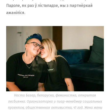
Падоле, як раз ў лістападзе, мы з партнёркай
ажаніліся.
Наста Базар, белоруска, феминистка, открытая
лесбиянка. Организаторка и пиар-менеджер социальных
проектов, общественная активистка, 41 год. Жена жены