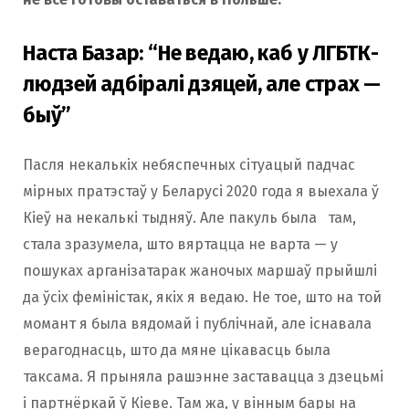
Наста Базар: “Не ведаю, каб у ЛГБТК-
людзей адбіралі дзяцей, але страх —
быў”
Пасля некалькіх небяспечных сітуацый падчас
мірных пратэстаў у Беларусі 2020 года я выехала ў
Кіеў на некалькі тыдняў. Але пакуль была там,
стала зразумела, што вяртацца не варта — у
пошуках арганізатарак жаночых маршаў прыйшлі
да ўсіх феміністак, якіх я ведаю. Не тое, што на той
момант я была вядомай і публічнай, але існавала
верагоднасць, што да мяне цікавасць была
таксама. Я прыняла рашэнне заставацца з дзецьмі
і партнёркай ў Кіеве. Там жа, у вінным бары на