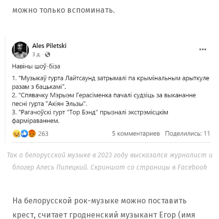
можно только вспоминать.
Так о белорусской музыке в 2023 году высказался журналист и
блогер Алесь Пилецкий. Скриншот со страницы в Facebook
На белорусской рок-музыке можно поставить
крест, считает гродненский музыкант Егор (имя