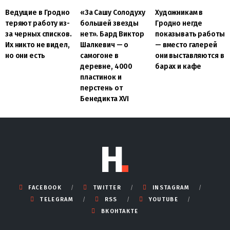
Художникам в
Ведущие в Гродно
«За Сашу Солодуху
Гродно негде
теряют работу из-
большей звезды
показывать работы
за черных списков.
нет». Бард Виктор
— вместо галерей
Их никто не видел,
Шалкевич — о
они выставляются в
но они есть
самогоне в
барах и кафе
деревне, 4000
пластинок и
перстень от
Бенедикта XVI
FACEBOOK
TWITTER
INSTAGRAM
TELEGRAM
RSS
YOUTUBE
ВКОНТАКТЕ