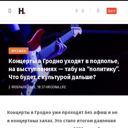
F
I
Бел
a
n
c
s
e
t
b
a
o
g
o
r
k
a
m
МУЗЫКА
Концерты в Гродно уходят в подполье,
на выступлениях — табу на “политику”.
Что будет с культурой дальше?
2 ФЕВРАЛЯ 2023, 18:37
HRODNA.LIFE
Концерты в Гродно уже проходят без афиш и не
в концертных залах. Это стало итогом давления