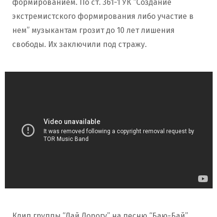
формированием. По ст. 361-1 УК “Создание
экстремистского формирования либо участие в
нем” музыкантам грозит до 10 лет лишения
свободы. Их заключили под стражу.
Клип группы “Дай Дорогу” на песню “Баю-Бай”