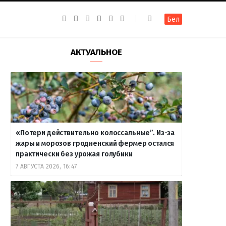
F
I
T
R
Y
В
Бел
a
n
e
S
o
к
c
s
l
S
u
о
e
t
e
T
н
b
a
g
u
т
АКТУАЛЬНОЕ
o
g
r
b
а
o
r
a
e
к
k
a
m
т
m
е
«Потери действительно колоссальные”. Из-за
жары и морозов гродненский фермер остался
практически без урожая голубики
7 АВГУСТА 2026, 16:47