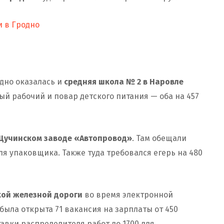
и в Гродно
дно оказалась и
средняя школа № 2 в Наровле
ный рабочий и повар детского питания — оба на 457
Щучинском заводе «Автопровод»
. Там обещали
для упаковщика. Также туда требовался егерь на 480
кой железной дороги
во время электронной
была открыта 71 вакансия на зарплаты от 450
тавки распределителя работ до 1700 для