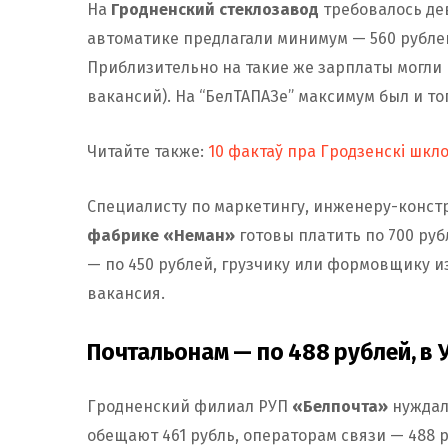
На
Гродненский стеклозавод
требовалось де
автоматике предлагали минимум — 560 рубле
Приблизительно на такие же зарплаты могли 
вакансий). На “БелТАПАЗе” максимум был и то
Читайте также:
10 фактаў пра Гродзенскі шкло
Специалисту по маркетингу, инженеру-конст
фабрике «Неман»
готовы платить по 700 ру
— по 450 рублей, грузчику или формовщику и
вакансия.
Почтальонам — по 488 рублей, в
Гродненский филиал РУП
«Белпочта»
нуждал
обещают 461 рубль, операторам связи — 488 ру