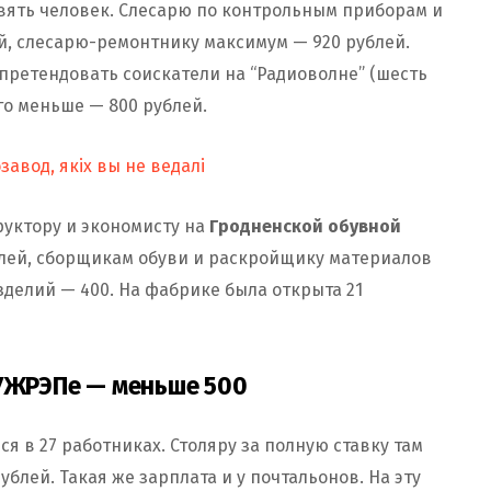
вять человек. Слесарю по контрольным приборам и
й, слесарю-ремонтнику максимум — 920 рублей.
претендовать соискатели на “Радиоволне” (шесть
го меньше — 800 рублей.
завод, якіх вы не ведалі
руктору и экономисту на
Гродненской обувной
блей, сборщикам обуви и раскройщику материалов
зделий — 400. На фабрике была открыта 21
 УЖРЭПе — меньше 500
ся в 27 работниках. Столяру за полную ставку там
блей. Такая же зарплата и у почтальонов. На эту