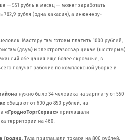
ше — 551 рубль в месяц — может заработать
762,9 рубля (одна вакасия), а инженеру-
 человек. Мастеру там готовы платить 1000 рублей,
ористам (двум) и электрогазосварщикам (шестерым)
 вакансий обещания еще более скромные, в
всего получат рабочие по комплексной уборке и
 района
нужно было 34 человека на зарплату от 550
ке
обещают от 600 до 850 рублей, на
На
«ГродноТоргСервис»
приглашали
ка территории на 460.
е Гродно
. Туда приглашали токаря на 800 рублей.