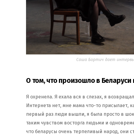
Саша Бортич дает интервью
О том, что произошло в Беларуси 
Я охренела. Я ехала вся в слезах, я возвраща
Интернета нет, мне мама что-то присылает, ка
первый раз люди вышли, я была просто в шок
таким чувством восторга людьми и одновреме
что беларусы очень терпеливый народ, они ст