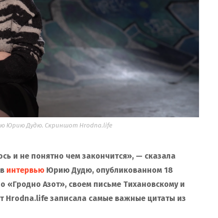
 Юрию Дудю. Скриншот Hrodna.life
ось и не понятно чем закончится», — сказала
 в
интервью
Юрию Дудю, опубликованном 18
 о «Гродно Азот», своем письме Тихановскому и
т Hrodna.life записала самые важные цитаты из