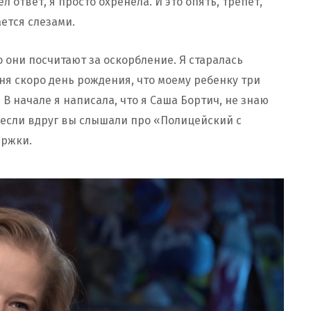
л ответ, я просто охренела. И это опять, трепет,
ается слезами.
о они посчитают за оскорбление. Я старалась
ня скоро день рождения, что моему ребенку три
. В начале я написала, что я Саша Бортич, не знаю
, если вдруг вы слышали про «Полицейский с
держки.