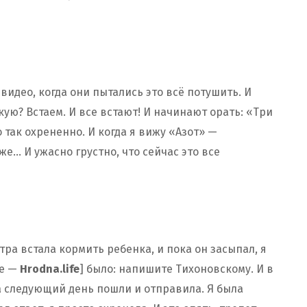
видео, когда они пытались это всё потушить. И
кую? Встаем. И все встают! И начинают орать: «Три
 так охрененно. И когда я вижу «Азот» —
же… И ужасно грустно, что сейчас это все
тра встала кормить ребенка, и пока он засыпал, я
ле —
Hrodna.life
] было: напишите Тихоновскому. И в
 на следующий день пошли и отправила. Я была