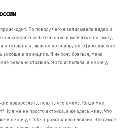
России
происходит. По поводу чего я записывала видео и
ть на конкретное беззаконие и молчать я не смогу,
й в тот день вышли не по поводу него [российского
 а вообще в принципе. Я не хочу бояться, меня
 мне реально страшно. Я это испытала, я не хочу,
жно повзрослеть, понять что к чему. Когда мне
? Ну я же не просто актриса, я же здесь живу. Что
? Я не хочу, чтобы происходило насилие. Это самое
не чувствуешь себя в безопасности.