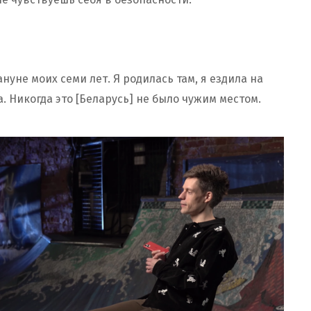
нуне моих семи лет. Я родилась там, я ездила на
а. Никогда это [Беларусь] не было чужим местом.