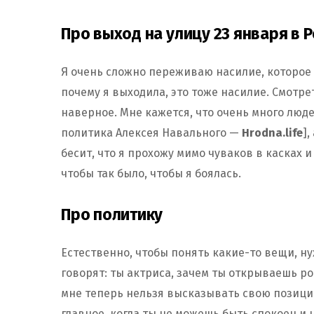
Про выход на улицу 23 января в 
Я очень сложно переживаю насилие, которое 
почему я выходила, это тоже насилие. Смотре
наверное. Мне кажется, что очень много люде
политика Алексея Навального —
Hrodna.life
],
бесит, что я прохожу мимо чуваков в касках и
чтобы так было, чтобы я боялась.
Про политику
Естественно, чтобы понять какие-то вещи, ну
говорят: ты актриса, зачем ты открываешь рот
мне теперь нельзя высказывать свою позицию
главное, когда ты не можешь быть спокоен и 