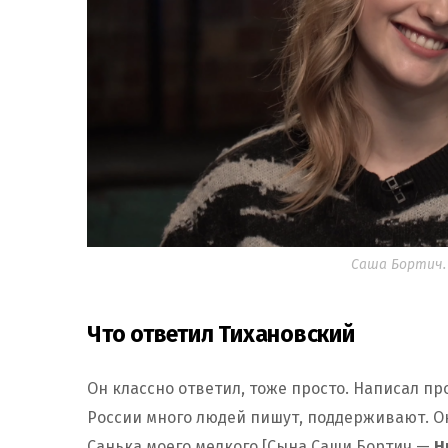
Саша Бортич. 
Что ответил Тихановский
Он классно ответил, тоже просто. Написал про
России много людей пишут, поддерживают. Он
Санька моего мелкого [Сына Саши Бортич —
H