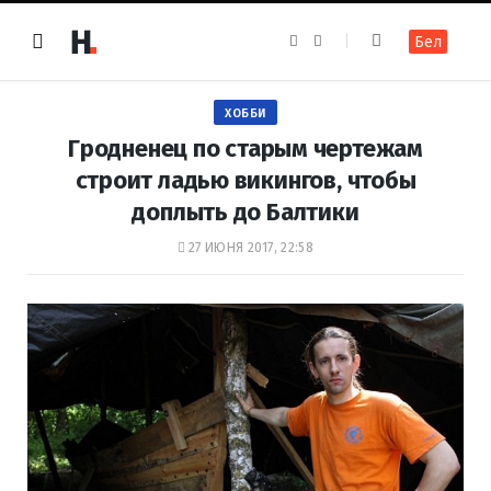
F
I
Бел
a
n
c
s
e
t
b
a
o
g
ХОББИ
o
r
k
a
Гродненец по старым чертежам
m
строит ладью викингов, чтобы
доплыть до Балтики
27 ИЮНЯ 2017, 22:58