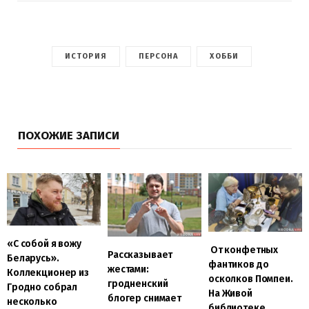
ИСТОРИЯ
ПЕРСОНА
ХОББИ
ПОХОЖИЕ ЗАПИСИ
«С собой я вожу
От конфетных
Рассказывает
Беларусь».
фантиков до
жестами:
Коллекционер из
осколков Помпеи.
гродненский
Гродно собрал
На Живой
блогер снимает
несколько
библиотеке