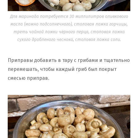
Для маринада потребуется 30 миллилитров оливкового
масла (можно подсолнечного), столовая ложка горчицы,
треть чайной ложки чёрного перца, столовая ложка
сухого дробленого чеснока, столовая ложка соли.
Приправы добавить в тару с грибами и тщательно
перемешать, чтобы каждый гриб был покрыт
смесью приправ.