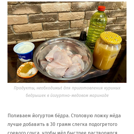
Продукты, необходимыt для приготовления куриных
бедрышек в йогуртно-медовом маринаде
Поливаем йогуртом бёдра. Столовую ложку мёда
лучше добавить в 30 грамм слегка подогретого
соевого соуса, чтобы мёд быстрее растворился.