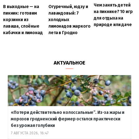
Чем занять детей
В выходные — на
Огуречный, юдзу и
на пикнике? 10 игр
пикник: готовим
лавандовый: 7
для отдыха на
корзинки из
холодных
природе или даче
лаваша, слоёные
лимонадов жаркого
кабачки и лимонад
лета в Гродно
АКТУАЛЬНОЕ
«Потери действительно колоссальные”. Из-за жары и
морозов гродненский фермер остался практически
без урожая голубики
7 АВГУСТА 2026, 16:47