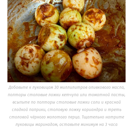
Добавьте к луковицам 30 миллилитров оливкового масла,
полторы столовые ложки кетчупа или томатной пасты,
всыпьте по полторы столовые ложки соли и красной
сладкой паприки, столовую ложку кориандра и треть
столовой чёрного молотого перца. Тщательно натрите
луковицы маринадом, оставьте минимум на 3 часа