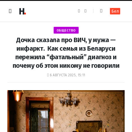
F
I
Бел
a
n
c
s
e
t
b
a
o
g
ОБЩЕСТВО
o
r
k
a
Дочка сказала про ВИЧ, у мужа —
m
инфаркт. Как семья из Беларуси
пережила “фатальный” диагноз и
почему об этом никому не говорили
6 АВГУСТА 2025, 15:11