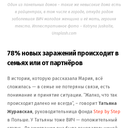
Один из панельных домов – такие же невысокие дома есть
в райцентрах, в том числе в городе, откуда родом
заболевшая ВИЧ молодая женщина и её мать, героиня
текста. Иллюстративное фото – Kotryna Juskaite,
Unsplash.com
78% новых заражений происходит в
семьях или от партнёров
В истории, которую рассказала Мария, всё
сложилась — в семье не потеряны связи, есть
понимание и принятие ситуации. “Жалко, что так
происходит далеко не всегда”, – говорит
Татьяна
Журавская
, руководительница фонда
Step by Step
в Польше. У Татьяны тоже ВИЧ — положительный