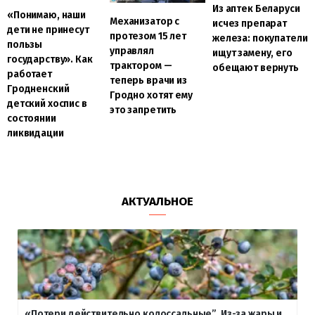
Из аптек Беларуси
«Понимаю, наши
Механизатор с
исчез препарат
дети не принесут
протезом 15 лет
железа: покупатели
пользы
управлял
ищут замену, его
государству». Как
трактором —
обещают вернуть
работает
теперь врачи из
Гродненский
Гродно хотят ему
детский хоспис в
это запретить
состоянии
ликвидации
АКТУАЛЬНОЕ
«Потери действительно колоссальные”. Из-за жары и