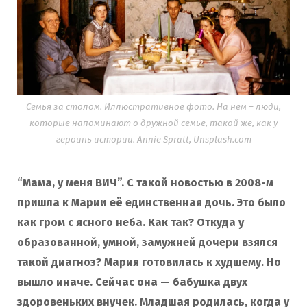
Семья за столом. Иллюстративное фото. На нём – люди,
которые напоминают о дружной семье, такой же, как у
героинь истории. Annie Spratt, Unsplash.com
“Мама, у меня ВИЧ”. С такой новостью в 2008-м
пришла к Марии её единственная дочь. Это было
как гром с ясного неба. Как так? Откуда у
образованной, умной, замужней дочери взялся
такой диагноз? Мария готовилась к худшему. Но
вышло иначе. Сейчас она — бабушка двух
здоровеньких внучек. Младшая родилась, когда у