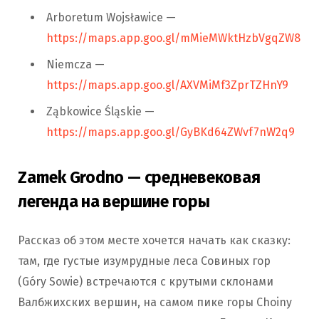
Arboretum Wojsławice —
https://maps.app.goo.gl/mMieMWktHzbVgqZW8
Niemcza —
https://maps.app.goo.gl/AXVMiMf3ZprTZHnY9
Ząbkowice Śląskie —
https://maps.app.goo.gl/GyBKd64ZWvf7nW2q9
Zamek Grodno — средневековая
легенда на вершине горы
Рассказ об этом месте хочется начать как сказку:
там, где густые изумрудные леса Совиных гор
(Góry Sowie) встречаются с крутыми склонами
Валбжихских вершин, на самом пике горы Choiny