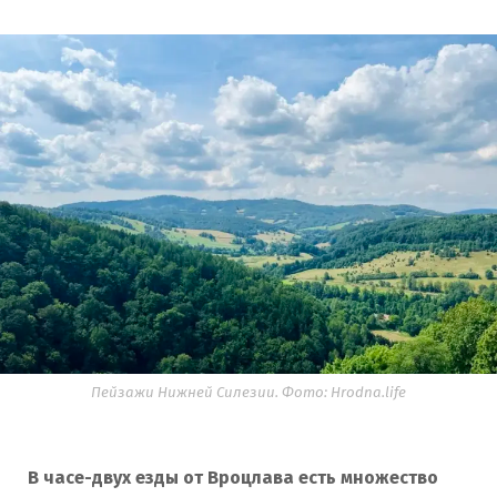
Пейзажи Нижней Силезии. Фото: Hrodna.life
В часе-двух езды от Вроцлава есть множество