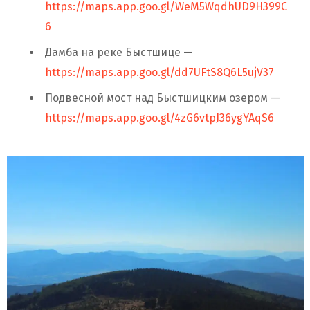
https://maps.app.goo.gl/WeM5WqdhUD9H399C
6
Дамба на реке Быстшице —
https://maps.app.goo.gl/dd7UFtS8Q6L5ujV37
Подвесной мост над Быстшицким озером —
https://maps.app.goo.gl/4zG6vtpJ36ygYAqS6