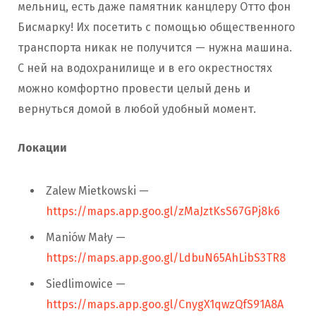
мельниц, есть даже памятник канцлеру Отто фон
Бисмарку! Их посетить с помощью общественного
транспорта никак не получится — нужна машина.
С ней на водохранилище и в его окрестностях
можно комфортно провести целый день и
вернуться домой в любой удобный момент.
Локации
Zalew Mietkowski —
https://maps.app.goo.gl/zMaJztKsS67GPj8k6
Maniów Mały —
https://maps.app.goo.gl/LdbuN65AhLibS3TR8
Siedlimowice —
https://maps.app.goo.gl/CnygX1qwzQfS91A8A