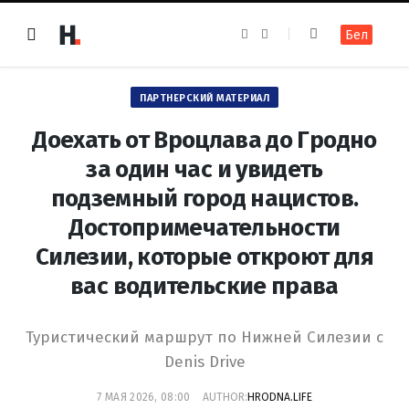
F
I
Бел
a
n
c
s
e
t
b
a
o
g
ПАРТНЕРСКИЙ МАТЕРИАЛ
o
r
k
a
m
Доехать от Вроцлава до Гродно
за один час и увидеть
подземный город нацистов.
Достопримечательности
Силезии, которые откроют для
вас водительские права
Туристический маршрут по Нижней Силезии с
Denis Drive
7 МАЯ 2026, 08:00
AUTHOR:
HRODNA.LIFE