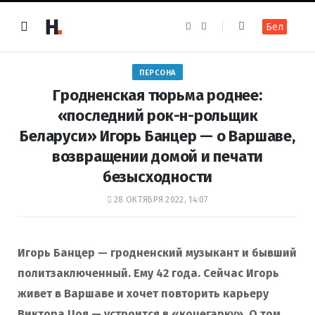
F
I
Бел
a
n
c
s
e
t
b
a
o
g
ПЕРСОНА
o
r
k
a
Гродненская тюрьма роднее:
m
«последний рок-н-рольщик
Беларуси» Игорь Банцер — о Варшаве,
возвращении домой и печати
безысходности
28 ОКТЯБРЯ 2022, 14:07
Игорь Банцер — гродненский музыкант и бывший
политзаключенный. Ему 42 года. Сейчас Игорь
живет в Варшаве и хочет повторить карьеру
Виктора Цоя — устроится в «кочегарку». О том,