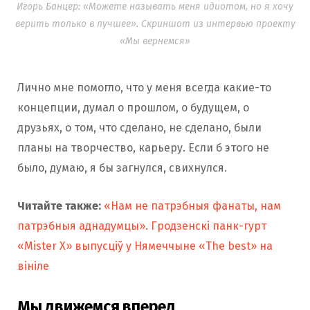
Игорь Банцер: «Можете называть меня идиотом, но я хочу
верить только в лучшее». Скриншот из интервью проекту
«Мы вернемся»
Лично мне помогло, что у меня всегда какие-то
концепции, думал о прошлом, о будущем, о
друзьях, о том, что сделано, не сделано, были
планы на творчество, карьеру. Если б этого не
было, думаю, я бы загнулся, свихнулся.
Читайте также:
«Нам не патрэбныя фанаты, нам
патрэбныя аднадумцы». Гродзенскі панк-гурт
«Mister X» выпусціў у Нямеччыне «The best» на
вініле
Мы движемся вперед