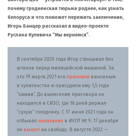
почему гродненская тюрьма роднее, как узнать
белоруса и что поможет пережить заключение,
Игорь Банцер рассказал в видео-проекте
Руслана Кулевича “Мы вернемся”
.
В сентябре 2020 года Игор станцевал без
штанов перед милицейской машиной. За
это 19 марта 2021 его
признали
виновным
в хулиганстве и присудили ему 1,5 года
“химии”. До вынесения приговора он
находился в СИЗО, где 16 дней держал
“сухую” голодовку. С 17 июня 2021 года он
отбывал
наказание
в ИУОТ № 9. 17 декабря
он
вышел
на свободу. В августе 2022 —