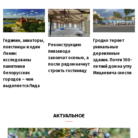
Гедимин, авиаторы,
Гродно теряет
Реконструкцию
повстанцы и один
уникальные
пивзавода
Ленин:
деревянные
закончат осенью, а
исследованы
здания. Почти 100-
после рядом начнут
памятники
летний дом на углу
строить гостиницу
белорусских
Мицкевича снесли
городов – чем
выделяется Лида
АКТУАЛЬНОЕ