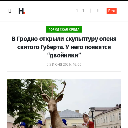
F
I
Бел
a
n
c
s
e
t
b
a
o
g
ГОРОДСКАЯ СРЕДА
o
r
k
a
В Гродно открыли скульптуру оленя
m
святого Губерта. У него появятся
“двойники”
5 ИЮНЯ 2026, 16:00