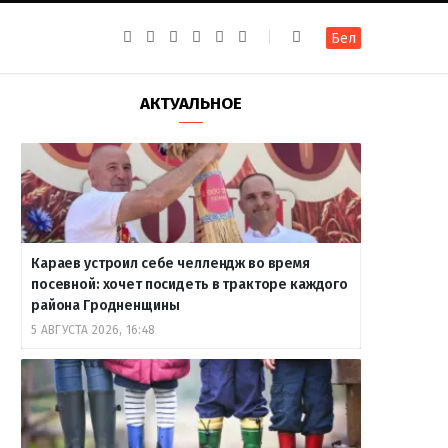
F
I
T
R
Y
В
Бел
a
n
e
S
o
к
c
s
l
S
u
о
e
t
e
T
н
b
a
g
u
т
АКТУАЛЬНОЕ
o
g
r
b
а
o
r
a
e
к
k
a
m
т
m
е
Караев устроил себе челлендж во время
посевной: хочет посидеть в тракторе каждого
района Гродненщины
5 АВГУСТА 2026, 16:48