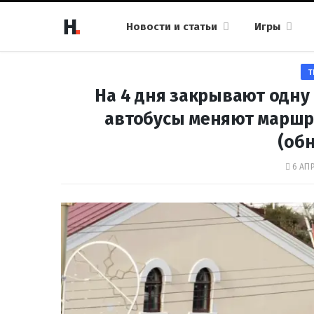
Новости и статьи
Игры
Т
На 4 дня закрывают одну
автобусы меняют маршр
(об
6 АПР