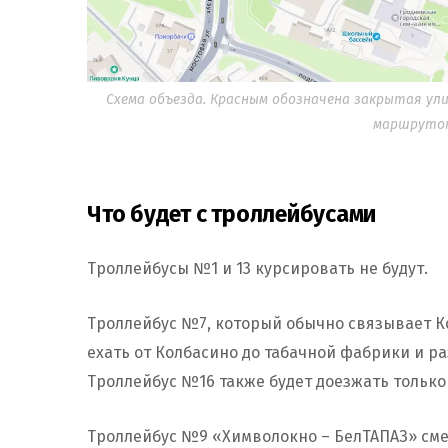
Схема объезда. Красным обозначена закрытая ул
маршруток.
Что будет с троллейбусами
Троллейбусы №1 и 13 курсировать не будут.
Троллейбус №7, который обычно связывает Ко
ехать от Колбасино до табачной фабрики и р
Троллейбус №16 также будет доезжать только
Троллейбус №9 «Химволокно – БелТАПАЗ» сме