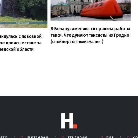
В Беларуси меняются правила работы
такси. Что думают таксисты из Гродно
кнулась с повозкой:
(спойлер: оптимизма нет)
ое происшествие за
ненской области
TTER
INSTAGRAM
TELEGRAM
RSS
YO