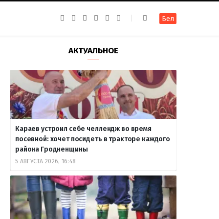
F
I
T
R
Y
В
Бел
a
n
e
S
o
к
c
s
l
S
u
о
e
t
e
T
н
b
a
g
u
т
АКТУАЛЬНОЕ
o
g
r
b
а
o
r
a
e
к
k
a
m
т
m
е
Караев устроил себе челлендж во время
посевной: хочет посидеть в тракторе каждого
района Гродненщины
5 АВГУСТА 2026, 16:48