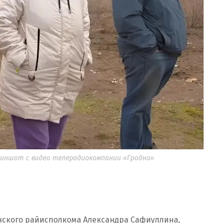
риншот с видео телерадиокомпании «Гродно»
нского райисполкома Александра Сафиуллина,