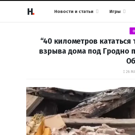
Новости и статьи
Игры
О
“40 километров кататься 
взрыва дома под Гродно 
О
26 МА