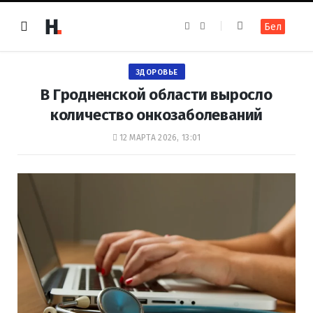
F
I
Бел
a
n
c
s
e
t
b
a
o
g
ЗДОРОВЬЕ
o
r
k
a
В Гродненской области выросло
m
количество онкозаболеваний
12 МАРТА 2026, 13:01