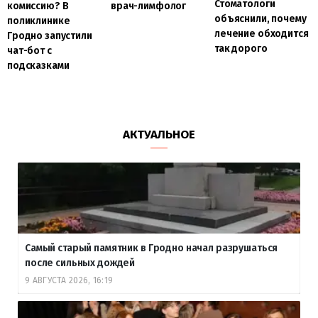
Стоматологи
комиссию? В
врач-лимфолог
объяснили, почему
поликлинике
лечение обходится
Гродно запустили
так дорого
чат-бот с
подсказками
АКТУАЛЬНОЕ
Самый старый памятник в Гродно начал разрушаться
после сильных дождей
9 АВГУСТА 2026, 16:19