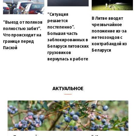
“Ситуация
В Литве вводят
решается
“Выезд от поляков
чрезвычайное
постепенно”.
полностью забит”.
положение из-за
Большая часть
Что происходит на
метеозондов с
заблокированных в
границе перед
контрабандой из
Беларуси литовских
Пасхой
Беларуси
грузовиков
вернулась к работе
АКТУАЛЬНОЕ