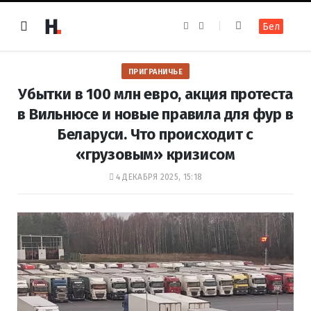
F
I
Бел
a
n
c
s
e
t
b
a
o
g
ПРИГРАНИЧЬЕ
o
r
k
a
Убытки в 100 млн евро, акция протеста
m
в Вильнюсе и новые правила для фур в
Беларуси. Что происходит с
«грузовым» кризисом
4 ДЕКАБРЯ 2025, 15:18