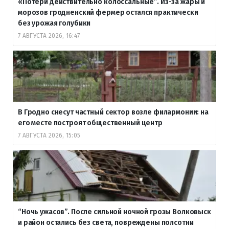
«Потери действительно колоссальные”. Из-за жары и
морозов гродненский фермер остался практически
без урожая голубики
7 АВГУСТА 2026, 16:47
В Гродно снесут частный сектор возле филармонии: на
его месте построят общественный центр
7 АВГУСТА 2026, 15:05
“Ночь ужасов”. После сильной ночной грозы Волковыск
и район остались без света, повреждены полсотни