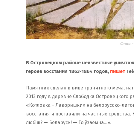
Фото: 
В Островецком районе неизвестные уничтожи
героев восстания 1863-1864 годов,
пишет
Tel
Памятник сделан в виде гранитного меча, на
2013 году в деревне Слободка Островецкого р
«Котловка – Лаворишки» на белорусско-литов
восстания и поставили на частные средства.
любіш? — Беларусь! — То ўзаемна…».