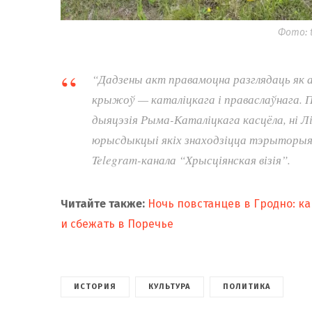
Фото: 
“Дадзены акт правамоцна разглядаць як а
крыжоў — каталіцкага і праваслаўнага. П
дыяцэзія Рыма-Каталіцкага касцёла, ні Лі
юрысдыкцыі якіх знаходзіцца тэрыторыя
Telegram-канала “Хрысціянская візія”.
Читайте также:
Ночь повстанцев в Гродно: ка
и сбежать в Поречье
ИСТОРИЯ
КУЛЬТУРА
ПОЛИТИКА