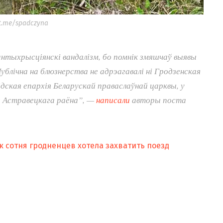
t.me/spadczyna
нтыхрысціянскі вандалізм, бо помнік змяшчаў выявы
ублічна на блюзнерства не адрэагавалі ні Гродзенская
дская епархія Беларускай праваслаўнай царквы, у
 Астравецкага раёна”, —
написали
авторы поста
к сотня гродненцев хотела захватить поезд