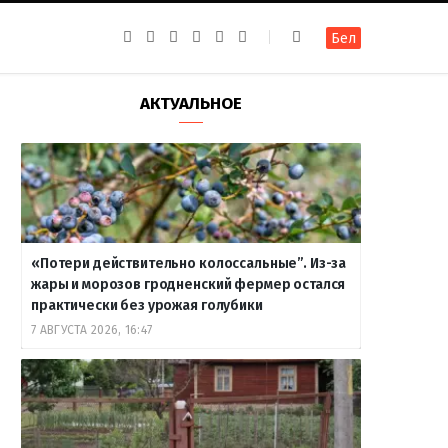
F
I
T
R
Y
В
Бел
a
n
e
S
o
к
c
s
l
S
u
о
e
t
e
T
н
b
a
g
u
т
АКТУАЛЬНОЕ
o
g
r
b
а
o
r
a
e
к
k
a
m
т
m
е
«Потери действительно колоссальные”. Из-за
жары и морозов гродненский фермер остался
практически без урожая голубики
7 АВГУСТА 2026, 16:47