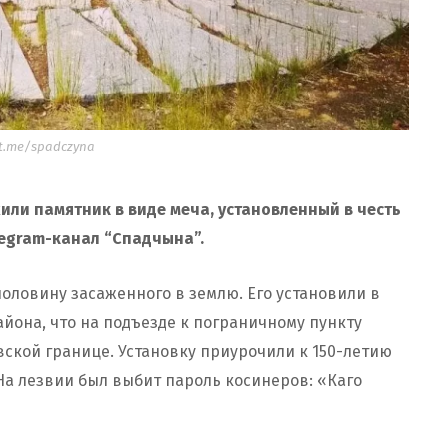
t.me/spadczyna
ли памятник в виде меча, установленный в честь
egram-канал “Спадчына”.
половину засаженного в землю. Его установили в
айона, что на подъезде к пограничному пункту
ской границе. Установку приурочили к 150-летию
 На лезвии был выбит пароль косинеров: «Каго