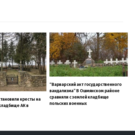
“Варварский акт государственного
вандализма” В Ошмянском районе
сравняли с землей кладбище
тановили кресты на
польских военных
кладбище АК в