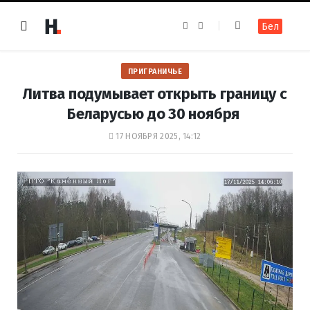
F
I
Бел
a
n
c
s
e
t
b
a
o
g
ПРИГРАНИЧЬЕ
o
r
k
a
Литва подумывает открыть границу с
m
Беларусью до 30 ноября
17 НОЯБРЯ 2025, 14:12