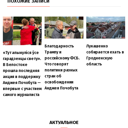
ПОХОЖИЕ ЗАПИСИ
Благодарность
Лукашенко
Трампу и
собирается ехать в
«Тут апынуліся ўсе
российскому ФСБ.
Гродненскую
гарадзенцы свету».
Что говорят
область
В Белостоке
политики разных
прошла последняя
стран об
акция в поддержку
освобождении
Анджея Почобута —
Анджея Почобута
впервые с участием
самого журналиста
АКТУАЛЬНОЕ