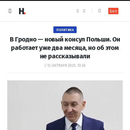
F
I
Бел
a
n
c
s
e
t
b
a
o
g
ПОЛИТИКА
o
r
k
a
В Гродно — новый консул Польши. Он
m
работает уже два месяца, но об этом
не рассказывали
13 ОКТЯБРЯ 2025, 13:26