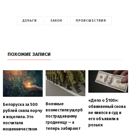
ДЕНЬГИ
ЗАКОН
ПРОИСШЕСТВИЯ
ПОХОЖИЕ ЗАПИСИ
«Дело о $100»:
Военные
Белоруска за 500
обвиняемый снова
возместили ущерб
рублей сняла порчу
не явился в суд и
пострадавшему
и исцелила. Это
его объявили в
гродненцу — а
посчитали
розыск
теперь забирают
мошенничеством