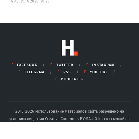
6 АВГУСТА 2026, 10:26
FACEBOOK
TWITTER
INSTAGRAM
TELEGRAM
RSS
YOUTUBE
ВКОНТАКТЕ
2016-2026 Использование материалов сайта разрешено на
условиях лицензии Creative Commons BY-SA 4.0 Int со ссылкой на
источник и указанием автора.
Подробные правила перепечатки
тут