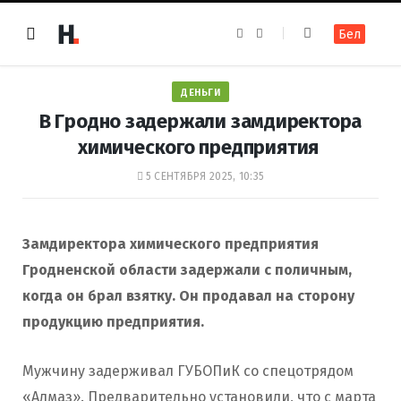
F
I
Бел
a
n
c
s
e
t
b
a
o
g
ДЕНЬГИ
o
r
k
a
В Гродно задержали замдиректора
m
химического предприятия
5 СЕНТЯБРЯ 2025, 10:35
Замдиректора химического предприятия
Гродненской области задержали с поличным,
когда он брал взятку. Он продавал на сторону
продукцию предприятия.
Мужчину задерживал ГУБОПиК со спецотрядом
«Алмаз». Предварительно установили, что с марта