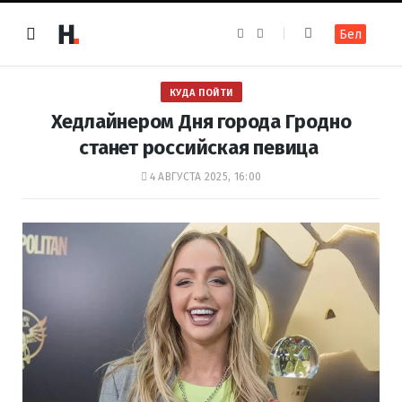
F
I
Бел
a
n
c
s
e
t
b
a
o
g
КУДА ПОЙТИ
o
r
k
a
Хедлайнером Дня города Гродно
m
станет российская певица
4 АВГУСТА 2025, 16:00