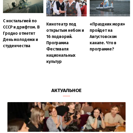
С ностальгией по
Кинотеатр под
«Праздник моря»
СССР и дрифтом. В
открытым небом и
пройдет на
Гродно отметят
16 подворий.
Августовском
День молодежи и
Программа
канале. Что в
студенчества
Фестиваля
программе?
национальных
культур
АКТУАЛЬНОЕ