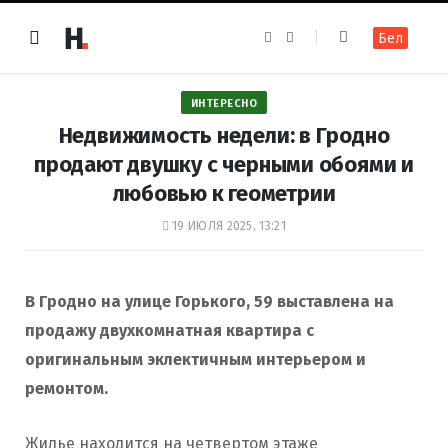
F
I
Бел
a
n
c
s
e
t
b
a
o
g
ИНТЕРЕСНО
o
r
k
a
Недвижимость недели: в Гродно
m
продают двушку с черными обоями и
любовью к геометрии
19 ИЮЛЯ 2025, 13:21
В Гродно на улице Горького, 59 выставлена на
продажу двухкомнатная квартира с
оригинальным эклектичным интерьером и
ремонтом.
Жилье находится на четвертом этаже