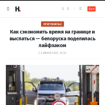
F
I
Бел
a
n
c
s
e
t
b
a
o
g
ПРИГРАНИЧЬЕ
o
r
k
a
Как сэкономить время на границе и
m
выспаться — белоруска поделилась
лайфхаком
4 ИЮНЯ 2025, 16:52