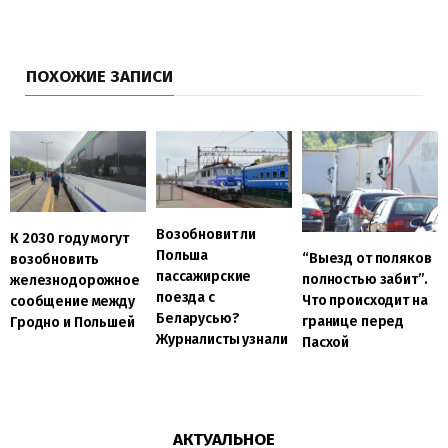
ПОХОЖИЕ ЗАПИСИ
Возобновит ли
К 2030 году могут
Польша
“Выезд от поляков
возобновить
пассажирские
полностью забит”.
железнодорожное
поезда с
Что происходит на
сообщение между
Беларусью?
границе перед
Гродно и Польшей
Журналисты узнали
Пасхой
АКТУАЛЬНОЕ