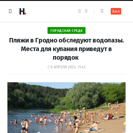
F
I
Бел
a
n
c
s
e
t
b
a
o
g
ГОРОДСКАЯ СРЕДА
o
r
k
a
Пляжи в Гродно обследуют водолазы.
m
Места для купания приведут в
порядок
9 АПРЕЛЯ 2025, 11:43