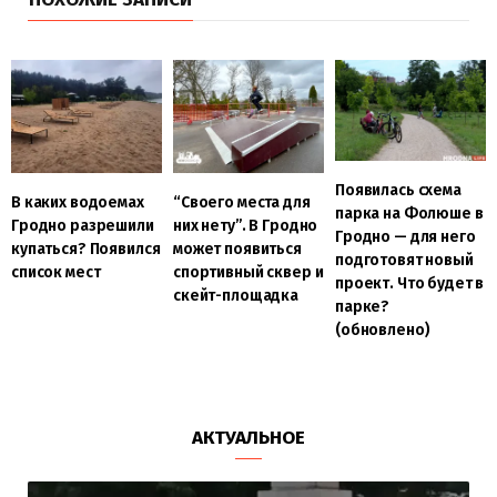
Появилась схема
В каких водоемах
“Своего места для
парка на Фолюше в
Гродно разрешили
них нету”. В Гродно
Гродно — для него
купаться? Появился
может появиться
подготовят новый
список мест
спортивный сквер и
проект. Что будет в
скейт-площадка
парке?
(обновлено)
АКТУАЛЬНОЕ