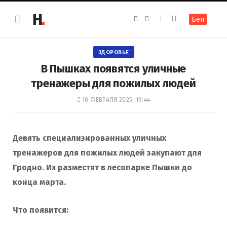
F
I
Бел
a
n
c
s
e
t
b
a
o
g
ЗДОРОВЬЕ
o
r
k
a
В Пышках появятся уличные
m
тренажеры для пожилых людей
10 ФЕВРАЛЯ 2025, 19:44
Девять специализированных уличных
тренажеров для пожилых людей закупают для
Гродно. Их разместят в лесопарке Пышки до
конца марта.
Что появится: