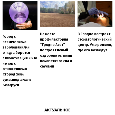
На месте
В Гродно построят
Город с
профилактория
стоматологический
психическими
“Гродно Азот”
центр. Уже решили,
заболеваниями:
построят новый
где его возведут
откуда берется
оздоровительный
стигматизация и что
комплекс: со спа и
не так с
саунами
отношением к
«городским
сумасшедшим» в
Беларуси
АКТУАЛЬНОЕ