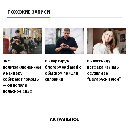
ПОХОЖИЕ ЗАПИСИ
Экс-
В квартиру к
Выпускницу
политзаключенном
блогеру Vadimati с
истфака из Лиды
у Банцеру
обыском пришли
осудили за
собирают помощь
силовики
“Беларускі Гаюн”
— он попал в
польское СИЗО
АКТУАЛЬНОЕ