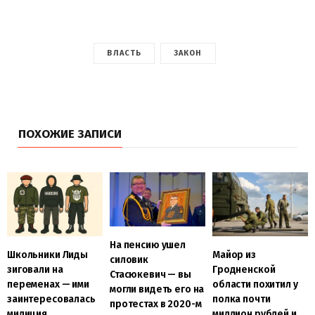
ВЛАСТЬ
ЗАКОН
ПОХОЖИЕ ЗАПИСИ
На пенсию ушел
Школьники Лиды
Майор из
силовик
зиговали на
Гродненской
Стасюкевич — вы
переменах — ими
области похитил у
могли видеть его на
заинтересовалась
полка почти
протестах в 2020-м
милиция
миллион рублей и