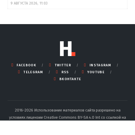
9 АВГУСТА 2026, 11:03
FACEBOOK
TWITTER
INSTAGRAM
TELEGRAM
RSS
YOUTUBE
ВКОНТАКТЕ
2016-2026 Использование материалов сайта разрешено на
условиях лицензии Creative Commons BY-SA 4.0 Int со ссылкой на
источник и указанием автора.
Подробные правила перепечатки
тут