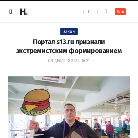
F
I
Бел
a
n
c
s
e
t
b
a
o
g
ЗАКОН
o
r
k
a
Портал s13.ru признали
m
экстремистским формированием
9 ДЕКАБРЯ 2024, 16:21