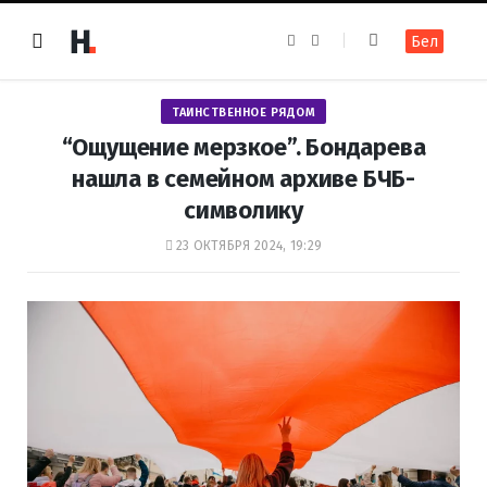
F
I
Бел
a
n
c
s
e
t
b
a
o
g
ТАИНСТВЕННОЕ РЯДОМ
o
r
k
a
“Ощущение мерзкое”. Бондарева
m
нашла в семейном архиве БЧБ-
символику
23 ОКТЯБРЯ 2024, 19:29