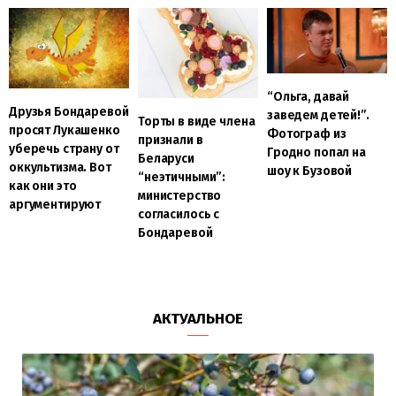
“Ольга, давай
Друзья Бондаревой
заведем детей!”.
Торты в виде члена
просят Лукашенко
Фотограф из
признали в
уберечь страну от
Гродно попал на
Беларуси
оккультизма. Вот
шоу к Бузовой
“неэтичными”:
как они это
министерство
аргументируют
согласилось с
Бондаревой
АКТУАЛЬНОЕ