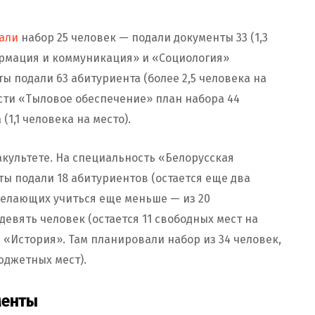
али
набор 25 человек — подали документы 33 (1,3
ормация и коммуникация» и «Социология»
ы подали 63 абитуриента (более 2,5 человека на
сти «Тыловое обеспечение» план набора 44
1,1 человека на место).
культете. На специальность «Белорусская
ты подали 18 абитуриентов (остается еще два
желающих учиться еще меньше — из 20
евять человек (остается 11 свободных мест на
 «История». Там планировали набор из 34 человек,
юджетных мест).
менты