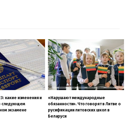
3: какие изменения и
«Нарушают международные
 в следующем
обязанности». Что говорят в Литве о
ном экзамене
русификации литовских школ в
Беларуси