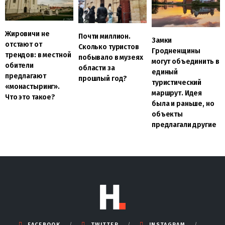
Жировичи не
Почти миллион.
Замки
отстают от
Сколько туристов
Гродненщины
трендов: в местной
побывало в музеях
могут объединить в
обители
области за
единый
предлагают
прошлый год?
туристический
«монастыринг».
маршрут. Идея
Что это такое?
была и раньше, но
объекты
предлагали другие
FACEBOOK
TWITTER
INSTAGRAM