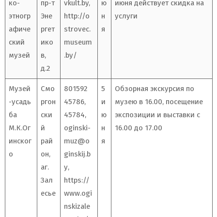
ко-
пр-т
vkult.by
,
ю
июня действует скидка на
этногр
Эне
http://o
н
услуги
афиче
ргет
strovec.
я
ский
ико
museum
музей
в,
.by/
д.2
Музей
Смо
801592
5
Обзорная экскурсия по
-усадь
ргон
45786,
и
музею в 16.00, посещение
ба
ски
45784,
ю
экспозиции и выставки с
М.К.Ог
й
oginski-
н
16.00 до 17.00
инског
рай
muz@o
я
о
он,
ginskij.b
аг.
y
,
Зал
https://
есье
www.ogi
nskizale