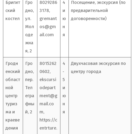
Бригит
Гро
8029286
4
Посещение, экскурсия (по
ский
дно,
3178,
и
предварительной
костел
ул.
gremant
ю
договоренности)
Мол
os@gm
н
оде
ail.com
я
жна
я, 2
Гродн
Гро
8015262
4
Двухчасовая экскурсия по
енский
дно,
0602,
-
центру города
област
пер.
ekscursi
5
ной
Тел
odepart
и
центр
егра
ment@g
ю
туриз
фны
mail.co
н
ма и
й, 2
m
,
я
краеве
https://c
дения
entrture.