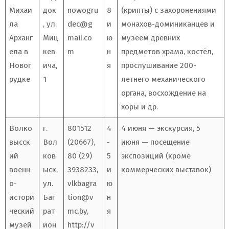
Михаи
док
nowogru
8
(крипты) с захоронениями
ла
, ул.
dec@g
и
монахов-доминиканцев и
Арханг
Миц
mail.co
ю
музеем древних
ела в
кев
m
н
предметов храма, костёл,
Новог
ича,
я
прослушивание 200-
рудке
1
летнего механического
органа, восхождение на
хоры и др.
Волко
г.
801512
4
4 июня — экскурсия, 5
высск
Вол
(20667),
-
июня — посещение
ий
ков
80 (29)
5
экспозиций (кроме
военн
ыск,
3938233,
и
коммерческих выставок)
о-
ул.
vlkbagra
ю
истори
Баг
tion@v
н
ческий
рат
mc.by
,
я
музей
ион
http://v