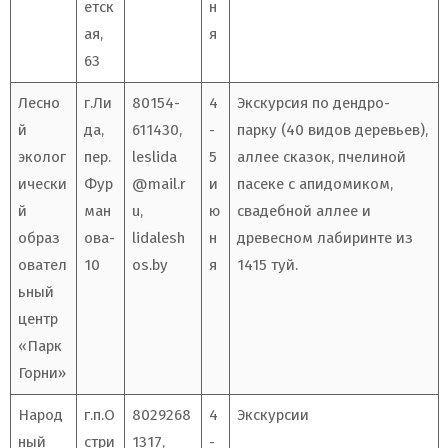
етск
н
ая,
я
63
Лесно
г.Ли
80154-
4
Экскурсия по дендро-
й
да,
611430,
-
парку (40 видов деревьев),
эколог
пер.
leslida
5
аллее сказок, пчелиной
ически
Фур
@mail.r
и
пасеке с апидомиком,
й
ман
u
,
ю
свадебной аллее и
образ
ова-
lidalesh
н
древесном лабиринте из
овател
10
os.by
я
1415 туй.
ьный
центр
«Парк
Горни»
Народ
г.п.О
8029268
4
Экскурсии
ный
стри
1317,
-