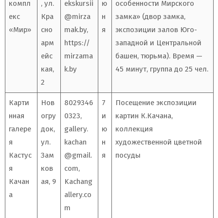
компл
, ул.
ekskursii
ю
особенности Мирского
екс
Кра
@mirza
н
замка» (двор замка,
«Мир»
сно
mak.by
,
я
экспозиции залов Юго-
арм
https://
западной и Центральной
ейс
mirzama
башен, тюрьма). Время —
кая,
k.by
45 минут, группа до 25 чел.
2
Карти
Нов
8029346
7
Посещение экспозиции
нная
огру
0323,
и
картин К.Качана,
галере
док,
gallery.
ю
коллекция
я
ул.
kachan
н
художественной цветной
Кастус
Зам
@gmail.
я
посуды
я
ков
com
,
Качан
ая, 9
Kachang
а
allery.co
m