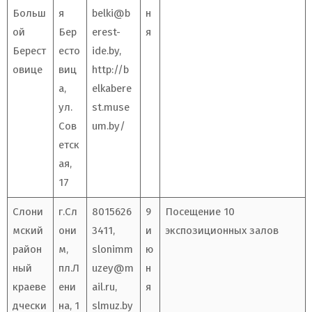
Больш
я
belki@b
н
ой
Бер
erest-
я
Берест
есто
ide.by
,
овице
виц
http://b
а,
elkabere
ул.
st.muse
Сов
um.by/
етск
ая,
17
Слони
г.Сл
8015626
9
Посещение 10
мский
они
3411,
и
экспозиционных залов
район
м,
slonimm
ю
ный
пл.Л
uzey@m
н
краеве
ени
ail.ru
,
я
дчески
на, 1
slmuz.by