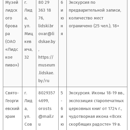
Музей
г.
80 29
6
Экскурсия по
лидск
Лид
363 18
и
предварительной записи,
ого
а,
76,
ю
количество мест
брова
ул.
lidski.br
н
ограничено (25 чел.), 18+
ра
Миц
ovar@li
я
(ОАО
кев
dskae.by
«Лидс
ича,
,
кое
32
https://
пиво»)
museum
.lidskae.
by/ru
Свято-
г.
8029357
5
Экскурсия. Иконы 18-19 вв.,
Георги
Лид
4699,
-
экспозиция старопечатных
евский
а,
orosts
6
церковных книг от 1724 г.,
храм
ул.
@mail.r
и
чудотворная икона «Всех
Сов
u
ю
скорбящих радосте» 19 в.