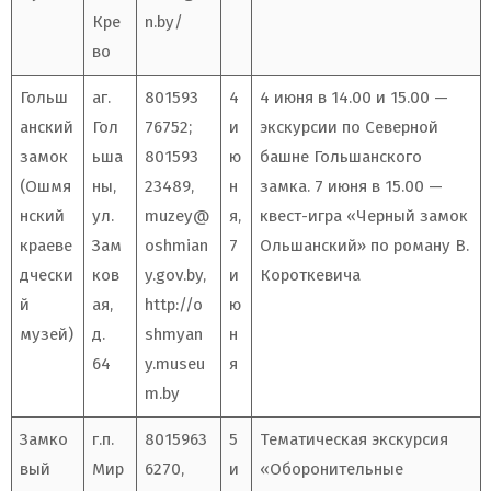
Кре
n.by/
во
Гольш
аг.
801593
4
4 июня в 14.00 и 15.00 —
анский
Гол
76752;
и
экскурсии по Северной
замок
ьша
801593
ю
башне Гольшанского
(Ошмя
ны,
23489,
н
замка. 7 июня в 15.00 —
нский
ул.
muzey@
я,
квест-игра «Черный замок
краеве
Зам
oshmian
7
Ольшанский» по роману В.
дчески
ков
y.gov.by
,
и
Короткевича
й
ая,
http://o
ю
музей)
д.
shmyan
н
64
y.museu
я
m.by
Замко
г.п.
8015963
5
Тематическая экскурсия
вый
Мир
6270,
и
«Оборонительные