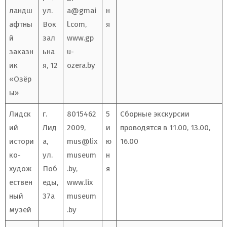
ландш
ул.
a@gmai
н
афтны
Вок
l.com
,
я
й
зал
www.gp
заказн
ьна
u-
ик
я, 12
ozera.by
«Озёр
ы»
Лидск
г.
8015462
5
Сборные экскурсии
ий
Лид
2009,
и
проводятся в 11.00, 13.00,
истори
а,
mus@lix
ю
16.00
ко-
ул.
museum
н
худож
Поб
.by
,
я
ествен
еды,
www.lix
ный
37а
museum
музей
.by