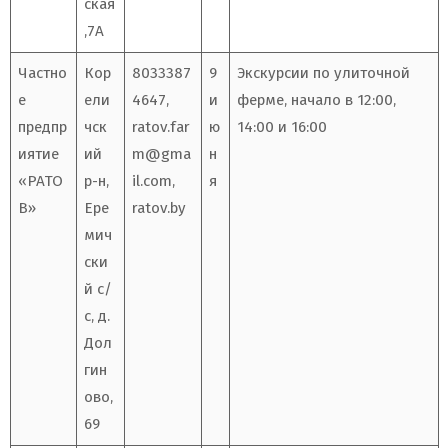
ская
,7А
Частно
Кор
8033387
9
Экскурсии по улиточной
е
ели
4647,
и
ферме, начало в 12:00,
предпр
чск
ratov.far
ю
14:00 и 16:00
иятие
ий
m@gma
н
«РАТО
р-н,
il.com
,
я
В»
Ере
ratov.by
мич
ски
й с/
с, д.
Дол
гин
ово,
69