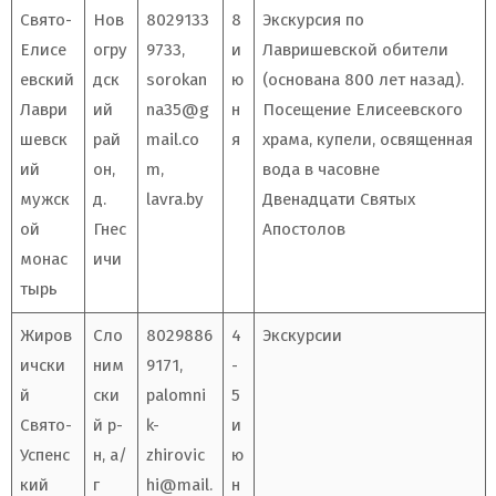
Свято-
Нов
8029133
8
Экскурсия по
Елисе
огру
9733,
и
Лавришевской обители
евский
дск
sorokan
ю
(основана 800 лет назад).
Лаври
ий
na35@g
н
Посещение Елисеевского
шевск
рай
mail.co
я
храма, купели, освященная
ий
он,
m
,
вода в часовне
мужск
д.
lavra.by
Двенадцати Святых
ой
Гнес
Апостолов
монас
ичи
тырь
Жиров
Сло
8029886
4
Экскурсии
ичски
ним
9171,
-
й
ски
palomni
5
Свято-
й р-
k-
и
Успенс
н, а/
zhirovic
ю
кий
г
hi@mail.
н