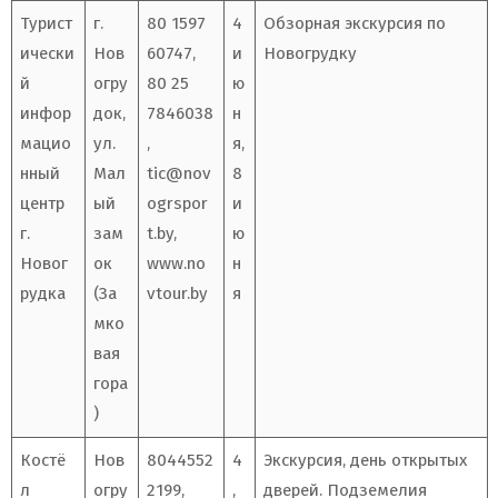
Турист
г.
80 1597
4
Обзорная экскурсия по
ически
Нов
60747,
и
Новогрудку
й
огру
80 25
ю
инфор
док,
7846038
н
мацио
ул.
,
я,
нный
Мал
tic@nov
8
центр
ый
ogrspor
и
г.
зам
t.by
,
ю
Новог
ок
www.no
н
рудка
(За
vtour.by
я
мко
вая
гора
)
Костё
Нов
8044552
4
Экскурсия, день открытых
л
огру
2199,
,
дверей. Подземелия