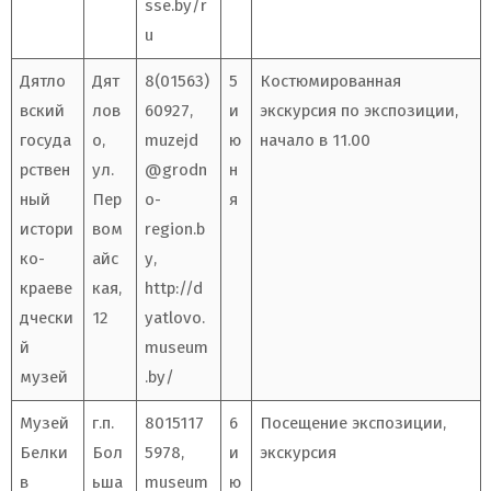
sse.by/r
u
Дятло
Дят
8(01563)
5
Костюмированная
вский
лов
60927,
и
экскурсия по экспозиции,
госуда
о,
muzejd
ю
начало в 11.00
рствен
ул.
@grodn
н
ный
Пер
o-
я
истори
вом
region.b
ко-
айс
y
,
краеве
кая,
http://d
дчески
12
yatlovo.
й
museum
музей
.by/
Музей
г.п.
8015117
6
Посещение экспозиции,
Белки
Бол
5978,
и
экскурсия
в
ьша
museum
ю