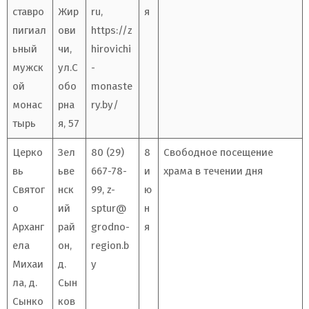
ставро
Жир
ru
,
я
пигиал
ови
https://z
ьный
чи,
hirovichi
мужск
ул.С
-
ой
обо
monaste
монас
рна
ry.by/
тырь
я, 57
Церко
Зел
80 (29)
8
Свободное посещение
вь
ьве
667-78-
и
храма в течении дня
Святог
нск
99,
z-
ю
о
ий
sptur@
н
Арханг
рай
grodno-
я
ела
он,
region.b
Михаи
д.
y
ла, д.
Сын
Сынко
ков