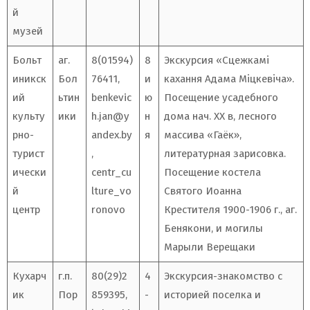
й
музей
Больт
аг.
8(01594)
8
Экскурсия «Сцежкамі
иникск
Бол
76411,
и
кахання Адама Міцкевіча».
ий
ьтин
benkevic
ю
Посещение усадебного
культу
ики
h.jan@y
н
дома нач. ХХ в, лесного
рно-
andex.by
я
массива «Гаёк»,
турист
,
литературная зарисовка.
ически
centr_cu
Посещение костела
й
lture_vo
Святого Иоанна
центр
ronovo
Крестителя 1900-1906 г., аг.
Бенякони, и могилы
Марыли Верещаки
Кухарч
г.п.
80(29)2
4
Экскурсия-знакомство с
ик
Пор
859395,
-
историей поселка и