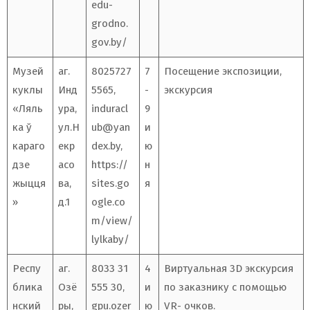
edu-
grodno.
gov.by/
Музей
аг.
8025727
7
Посещение экспозиции,
куклы
Инд
5565,
-
экскурсия
«Ляль
ура,
induracl
9
ка ў
ул.Н
ub@yan
и
караго
екр
dex.by
,
ю
дзе
асо
https://
н
жыцця
ва,
sites.go
я
»
д.1
ogle.co
m/view/
lylkaby/
Респу
аг.
8033 31
4
Виртуальная 3D экскурсия
блика
Озё
555 30,
и
по заказнику с помощью
нский
ры,
gpu.ozer
ю
VR- очков.