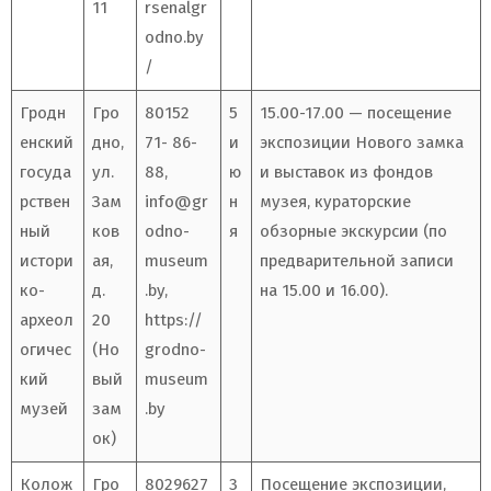
11
rsenalgr
odno.by
/
Гродн
Гро
80152
5
15.00-17.00 — посещение
енский
дно,
71- 86-
и
экспозиции Нового замка
госуда
ул.
88,
ю
и выставок из фондов
рствен
Зам
info@gr
н
музея, кураторские
ный
ков
odno-
я
обзорные экскурсии (по
истори
ая,
museum
предварительной записи
ко-
д.
.by
,
на 15.00 и 16.00).
археол
20
https://
огичес
(Но
grodno-
кий
вый
museum
музей
зам
.by
ок)
Колож
Гро
8029627
3
Посещение экспозиции,