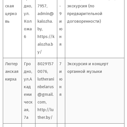
ская
дно,
7957,
-
экскурсия (по
церко
ул.
admin@
9
предварительной
вь
Кол
kalozha.
и
договоренности)
ожа
by
,
ю
6
https://k
н
alozha.b
я
y/
Лютер
Гро
8029157
7
Экскурсия и концерт
анская
дно,
0076,
и
органной музыки
кирха
ул.А
lutherani
ю
кад
nbelarus
н
еми
@gmail.
я
ческ
com
,
ая,
http://lu
7а
ther.by/