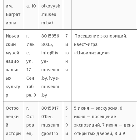
им.
а, 10
olkovysk
Баграт
.museu
иона
m.by/
Ивьев
г.
8015956
7
Посещение экспозиций,
ский
Ивь
8035,
и
квест-игра
музей
е,
info@iv
ю
«Цивилизация»
нацио
ул.
ye-
н
нальн
17
museum
я
ых
Сен
.by
, ivye-
культу
тяб
museum
р
ря, 9
.by
Остро
г.
8015917
5
5 июня — экскурсия, 6
вецки
Ост
0154,
-
июня — посещение
й
ров
museum
9
экспозиций, 7 июня — день
истори
ец,
@ostro
и
открытых дверей, 8 и 9