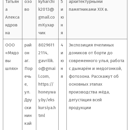
Татьян
озо
kyharchi
5
архитектурными
а
во
k2013@
и
памятниками XIX в.
Алекса
gmail.co
ю
ндров
m
Кухар
н
на
чик
я
ООО
рай
8029611
4
Экспозиция пчелиных
«Мядо
он
2114,
и
домиков от борти до
вы
аг.
gavrilik.
ю
современного улья, работа
шлях»
Пор
o@gmai
н
с дымарём и медогонкой,
ечь
l.com
,
я
фотозона. Расскажут об
е,
https://
основных этапах
ул.
honeywa
производства мёда,
Дру
y.by/eks
дегустация всей
ски
kursiya.h
продукции
нин
tml
кай