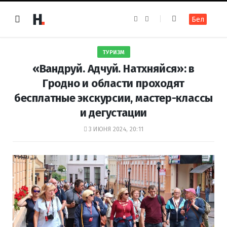
F
I
Бел
a
n
c
s
e
t
b
a
o
g
ТУРИЗМ
o
r
k
a
«Вандруй. Адчуй. Натхняйся»: в
m
Гродно и области проходят
бесплатные экскурсии, мастер-классы
и дегустации
3 ИЮНЯ 2024, 20:11