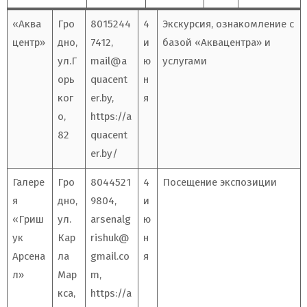
«Аква
Гро
8015244
4
Экскурсия, ознакомление с
центр»
дно,
7412,
и
базой «Аквацентра» и
ул.Г
mail@a
ю
услугами
орь
quacent
н
ког
er.by
,
я
о,
https://a
82
quacent
er.by/
Галере
Гро
8044521
4
Посещение экспозиции
я
дно,
9804,
и
«Гриш
ул.
arsenalg
ю
ук
Кар
rishuk@
н
Арсена
ла
gmail.co
я
л»
Мар
m
,
кса,
https://a