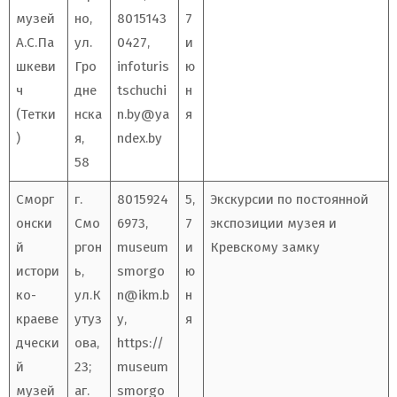
музей
но,
8015143
7
А.С.Па
ул.
0427,
и
шкеви
Гро
infoturis
ю
ч
дне
tschuchi
н
(Тетки
нска
n.by@ya
я
)
я,
ndex.by
58
Сморг
г.
8015924
5,
Экскурсии по постоянной
онски
Смо
6973,
7
экспозиции музея и
й
ргон
museum
и
Кревскому замку
истори
ь,
smorgo
ю
ко-
ул.К
n@ikm.b
н
краеве
утуз
y
,
я
дчески
ова,
https://
й
23;
museum
музей
аг.
smorgo