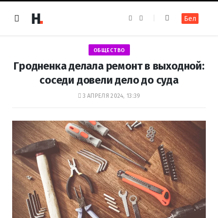
F
I
Бел
a
n
c
s
e
t
b
a
o
g
ОБЩЕСТВО
o
r
k
a
Гродненка делала ремонт в выходной:
m
соседи довели дело до суда
3 АПРЕЛЯ 2024, 13:39