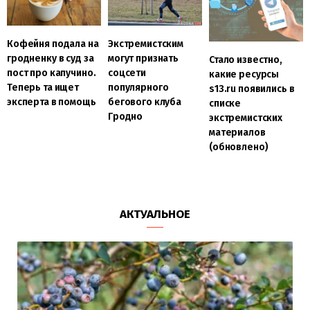
Кофейня подала на
Экстремистским
гродненку в суд за
могут признать
Стало известно,
пост про капучино.
соцсети
какие ресурсы
Теперь та ищет
популярного
s13.ru появились в
эксперта в помощь
бегового клуба
списке
Гродно
экстремистских
материалов
(обновлено)
АКТУАЛЬНОЕ