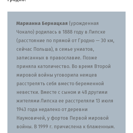
Марианна Бернацкая
(урожденная
Чокало) родилась в 1888 году в Липске
(расстояние по прямой от Гродно — 30 км,
сейчас Польша), в семье униатов,
записанных в православие. Позже
приняла католичество. Во время Второй
мировой войны уговорила немцев
расстрелять себя вместо беременной
невестки. Вместе с сыном и 48 другими
жителями Липска ее расстреляли 13 июля
1943 года недалеко от деревни
Наумовичей, у фортов Первой мировой
войны. В 1999 г. причислена к блаженным.