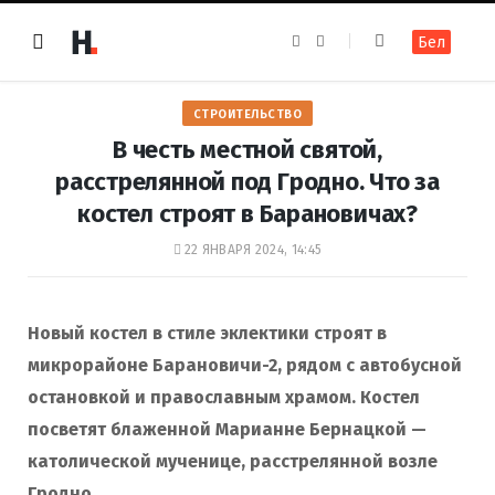
F
I
Бел
a
n
c
s
e
t
b
a
o
g
СТРОИТЕЛЬСТВО
o
r
k
a
В честь местной святой,
m
расстрелянной под Гродно. Что за
костел строят в Барановичах?
22 ЯНВАРЯ 2024, 14:45
Новый костел в стиле эклектики строят в
микрорайоне Барановичи-2, рядом с автобусной
остановкой и православным храмом. Костел
посветят блаженной Марианне Бернацкой —
католической мученице, расстрелянной возле
Гродно.