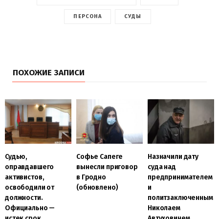
ПЕРСОНА
СУДЫ
ПОХОЖИЕ ЗАПИСИ
Судью,
Софье Сапеге
Назначили дату
оправдавшего
вынесли приговор
суда над
активистов,
в Гродно
предпринимателем
освободили от
(обновлено)
и
должности.
политзаключенным
Официально —
Николаем
истек срок
Автуховичем