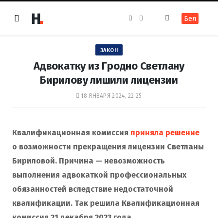
F
I
Бел
a
n
c
s
e
t
b
a
o
g
ЗАКОН
o
r
k
a
Адвокатку из Гродно Светлану
m
Бирилову лишили лицензии
18 ЯНВАРЯ 2024, 22:25
Квалификационная комиссия
приняла решение
о возможности прекращения лицензии Светланы
Бириловой. Причина — невозможность
выполнения адвокаткой профессиональных
обязанностей вследствие недостаточной
квалификации. Так решила Квалификационная
комиссия 21 декабря 2023 года.