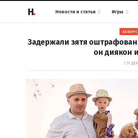
Новости и статьи
Игры
БЕЛАРУС
Задержали зятя оштрафованн
он диякон 
11 ДЕК