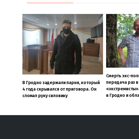
Смерть экс-по
передача раз в
В Гродно задержали парня, который
«экстремисты»
4 года скрывался от приговора. Он
в Гродно и обл
сломал руку силовику