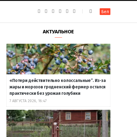
F
I
T
R
Y
В
Бел
a
n
e
S
o
к
c
s
l
S
u
о
e
t
e
T
н
b
a
g
u
т
АКТУАЛЬНОЕ
o
g
r
b
а
o
r
a
e
к
k
a
m
т
m
е
«Потери действительно колоссальные”. Из-за
жары и морозов гродненский фермер остался
практически без урожая голубики
7 АВГУСТА 2026, 16:47