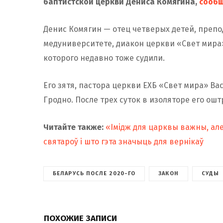
баптистской церкви Дениса Комягина,
сооб
Денис Комягин — отец четверых детей, преп
медуниверситете, диакон церкви «Свет мира».
которого недавно тоже судили.
Его зятя, пастора церкви ЕХБ «Свет мира» Ва
Гродно. После трех суток в изоляторе его ош
Читайте также:
«Імідж для царквы важны, ал
святароў і што гэта значыць для вернікаў
БЕЛАРУСЬ ПОСЛЕ 2020-ГО
ЗАКОН
СУДЫ
ПОХОЖИЕ ЗАПИСИ