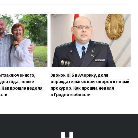
литзаключенного,
Звонок КГБ в Америку, доля
 два года, новые
оправдательных приговоров и новый
. Как прошла неделя
прокурор. Как прошла неделя
асти
в Гродно и области