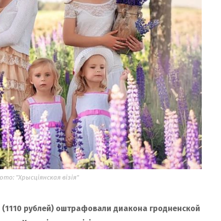
ото: "Хрысціянская візія"
н (1110 рублей) оштрафовали диакона гродненской