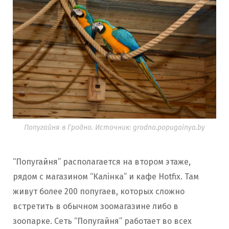
Попугайня в Гродно. Источник: grodno.popugainya.by
“Попугайня” располагается на втором этаже,
рядом с магазином “Калінка” и кафе Hotfix. Там
живут более 200 попугаев, которых сложно
встретить в обычном зоомагазине либо в
зоопарке. Сеть “Попугайня” работает во всех