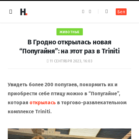
F
I
Бел
a
n
c
s
e
t
b
a
o
g
ЖИВОТНЫЕ
o
r
k
a
В Гродно открылась новая
m
“Попугайня”: на этот раз в Triniti
11 СЕНТЯБРЯ 2023, 16:03
Увидеть более 200 попугаев, покормить их и
приобрести себе птицу можно в “Попугайне”,
которая
открылась
в торгово-развлекательном
комплексе Triniti.