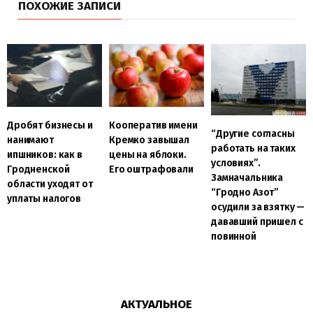
ПОХОЖИЕ ЗАПИСИ
Дробят бизнесы и
Кооператив имени
“Другие согласны
нанимают
Кремко завышал
работать на таких
ипшников: как в
цены на яблоки.
условиях”.
Гродненской
Его оштрафовали
Замначальника
области уходят от
“Гродно Азот”
уплаты налогов
осудили за взятку —
дававший пришел с
повинной
АКТУАЛЬНОЕ