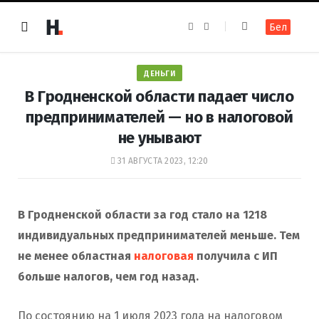
F
I
Бел
a
n
c
s
e
t
b
a
o
g
ДЕНЬГИ
o
r
k
a
В Гродненской области падает число
m
предпринимателей — но в налоговой
не унывают
31 АВГУСТА 2023, 12:20
В Гродненской области за год стало на 1218
индивидуальных предпринимателей меньше. Тем
не менее областная
налоговая
получила с ИП
больше налогов, чем год назад.
По состоянию на 1 июля 2023 года на налоговом